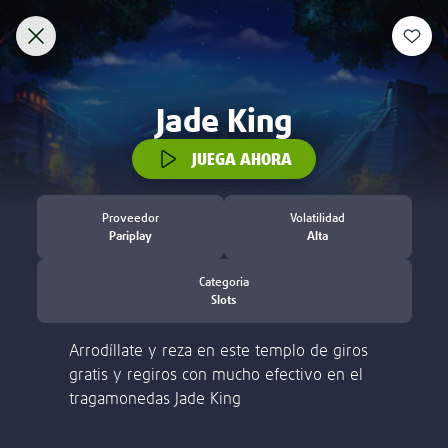
Descubre
Juegos Nuevos
Slots
Jackpot Overdrive
Pr
Welcome to Lottoland
Home of the world's biggest jackpots
IDENTITÄTSPRÜFUNG
Thank you for visiting Lottoland! Currently, we
are not allowed to accept players from the
Bitte bestätige dein Spielerkonto durch die
United States.
folgenden Schritte.
Weitere Informationen
Bitte sende uns folgendes per E-Mail:
Ein Foto oder einen Scan deines
HASTA $300 EXTRA DIARIOS, SIN
Personalausweises oder Reisepasses.
BLOQUEAR DEPÓSITO Y PARA
Einen Adressnachweis in Form einer