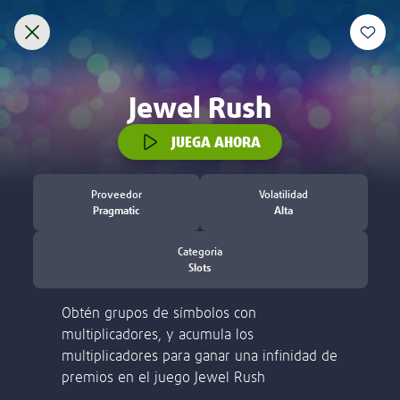
Descubre
Juegos Nuevos
Slots
Jackpot Overdrive
Pr
Welcome to Lottoland
Home of the world's biggest jackpots
IDENTITÄTSPRÜFUNG
Thank you for visiting Lottoland! Currently, we
are not allowed to accept players from the
Bitte bestätige dein Spielerkonto durch die
United States.
folgenden Schritte.
Weitere Informationen
Bitte sende uns folgendes per E-Mail:
Ein Foto oder einen Scan deines
HASTA $300 EXTRA DIARIOS, SIN
Personalausweises oder Reisepasses.
BLOQUEAR DEPÓSITO Y PARA
Einen Adressnachweis in Form einer