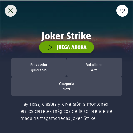
Descubre
Juegos Nuevos
Slots
Jackpot Overdrive
Pr
Welcome to Lottoland
Home of the world's biggest jackpots
IDENTITÄTSPRÜFUNG
Thank you for visiting Lottoland! Currently, we
are not allowed to accept players from the
Bitte bestätige dein Spielerkonto durch die
United States.
folgenden Schritte.
Weitere Informationen
Bitte sende uns folgendes per E-Mail:
Ein Foto oder einen Scan deines
HASTA $300 EXTRA DIARIOS, SIN
Personalausweises oder Reisepasses.
BLOQUEAR DEPÓSITO Y PARA
Einen Adressnachweis in Form einer