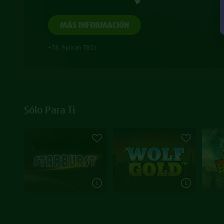
Más información
+18. Aplican T&Cs