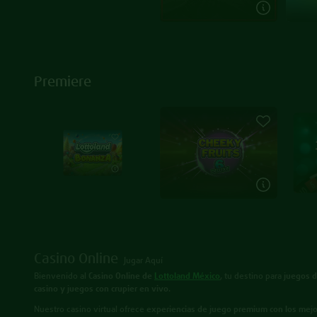
Bienvenido al
Casino Online de
Lottoland México
, tu destino para
juegos d
casino y juegos con crupier en vivo
.
Nuestro casino virtual ofrece
experiencias de juego premium con los mejor