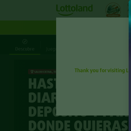
C
Ap
¡A
Melate
PowerBall
Mega 
Descubre
Juegos Nuevos
Slots
Jackpot O
Thank you for visiting L
HASTA $300 EX
DIARIOS, SIN B
DEPÓSITO Y PAR
DONDE QUIERAS