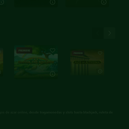
gos de azar online,
desde tragamonedas y slots hasta blackjack, ruleta de