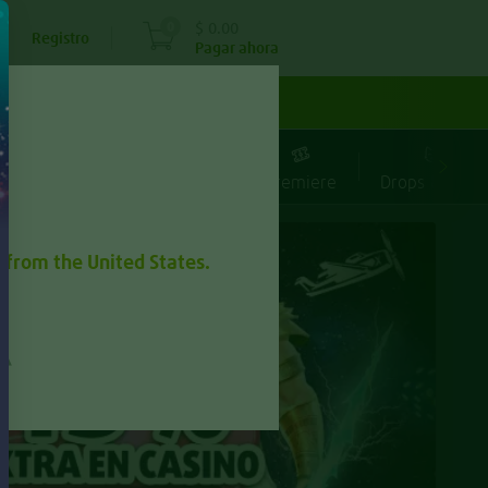
0
$ 0.00
Registro
Pagar ahora
itos
Deportes
Ofertas
vo
Premios instantáneos
Premiere
Drops & Wins
s from the United States.