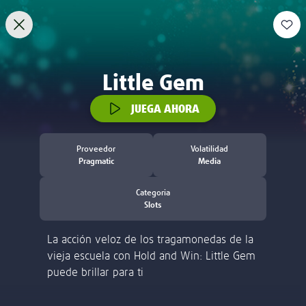
operachas
Iniciar Sesión
uestas múltiples en grupo!
puesta ahora!
Millions
Más loterías
Casino
Coperachas
Raspad
Welcome to Lottoland
verdrive
Premios
Juegos de Mesa
Crupier en Vi
Home of the world's biggest jackpots
IDENTITÄTSPRÜFUNG
ottoland! Currently, we are not allowed to accept player
TRA
Bitte bestätige dein Spielerkonto durch die
folgenden Schritte.
Weitere Informationen
LOQUEAR
Bitte sende uns folgendes per E-Mail:
A JUGARLO
Ein Foto oder einen Scan deines
!
Personalausweises oder Reisepasses.