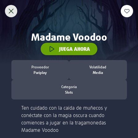
Descubre
Juegos Nuevos
Slots
Jackpot Overdrive
Pr
Welcome to Lottoland
Home of the world's biggest jackpots
IDENTITÄTSPRÜFUNG
Thank you for visiting Lottoland! Currently, we
are not allowed to accept players from the
Bitte bestätige dein Spielerkonto durch die
United States.
folgenden Schritte.
Weitere Informationen
Bitte sende uns folgendes per E-Mail:
Ein Foto oder einen Scan deines
HASTA $300 EXTRA DIARIOS, SIN
Personalausweises oder Reisepasses.
BLOQUEAR DEPÓSITO Y PARA
Einen Adressnachweis in Form einer