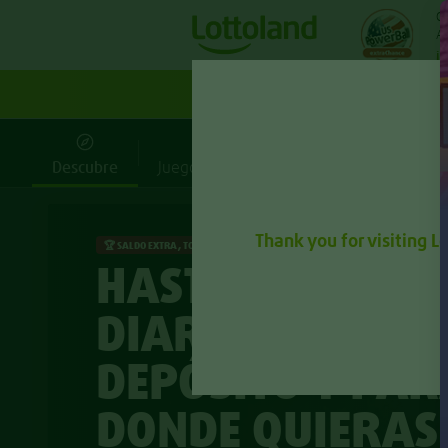
C
Ap
¡A
Melate
PowerBall
Mega 
Descubre
Juegos Nuevos
Slots
Jackpot O
Thank you for visiting L
HASTA $300 EX
DIARIOS, SIN B
DEPÓSITO Y PAR
DONDE QUIERAS