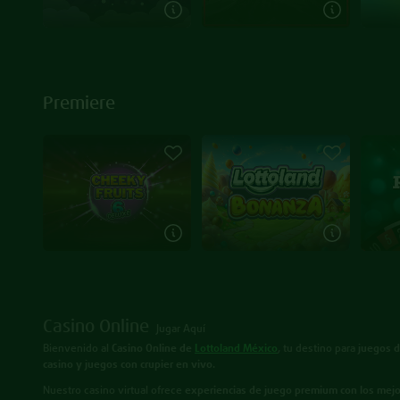
Bienvenido al
Casino Online de
Lottoland México
, tu destino para
juegos d
casino y juegos con crupier en vivo
.
Nuestro casino virtual ofrece
experiencias de juego premium con los mejor