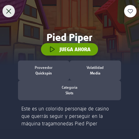
operachas
Iniciar Sesión
uestas múltiples en grupo!
puesta ahora!
Millions
Más loterías
Casino
Coperachas
Raspad
Welcome to Lottoland
verdrive
Premios
Juegos de Mesa
Crupier en Vi
Home of the world's biggest jackpots
IDENTITÄTSPRÜFUNG
ottoland! Currently, we are not allowed to accept player
TRA
Bitte bestätige dein Spielerkonto durch die
folgenden Schritte.
Weitere Informationen
LOQUEAR
Bitte sende uns folgendes per E-Mail:
A JUGARLO
Ein Foto oder einen Scan deines
!
Personalausweises oder Reisepasses.