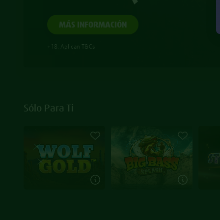
Más información
+18. Aplican T&Cs