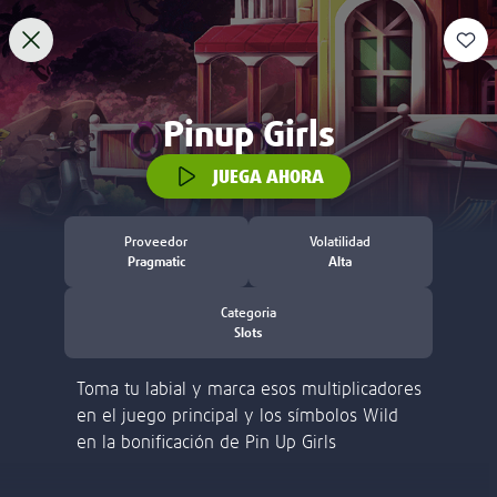
operachas
Iniciar Sesión
uestas múltiples en grupo!
puesta ahora!
Millions
Más loterías
Casino
Coperachas
Raspad
Welcome to Lottoland
verdrive
Premios
Juegos de Mesa
Crupier en Vi
Home of the world's biggest jackpots
IDENTITÄTSPRÜFUNG
ottoland! Currently, we are not allowed to accept player
TRA
Bitte bestätige dein Spielerkonto durch die
folgenden Schritte.
Weitere Informationen
LOQUEAR
Bitte sende uns folgendes per E-Mail:
A JUGARLO
Ein Foto oder einen Scan deines
!
Personalausweises oder Reisepasses.