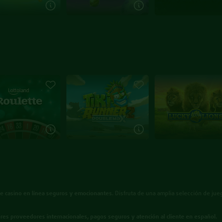
e casino en línea seguros y emocionantes
. Disfruta de una amplia selección de jue
es proveedores internacionales, pagos seguros y atención al cliente en español
.