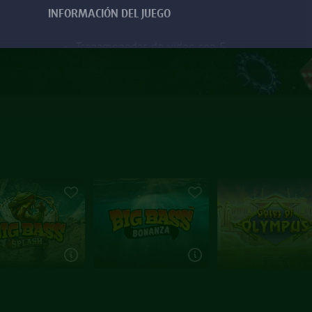
Einen Adressnachweis in Form einer
Rechnung oder eines Kontoauszugs
(max. 6 Monate alt).
Ein Foto von dir (Selfie), auf dem du
einen Zettel mit deiner E-Mail-Adresse
und dem Wort "Lottoland" hältst.
Spielerservice kontaktieren
Später fortfahren