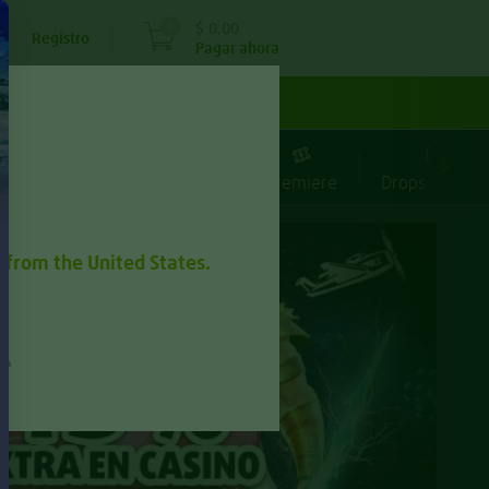
0
$ 0.00
Registro
Pagar ahora
itos
Deportes
Ofertas
vo
Premios instantáneos
Premiere
Drops & Wins
s from the United States.