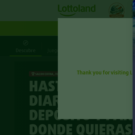
C
Ap
¡A
Melate
PowerBall
Mega 
Descubre
Juegos Nuevos
Slots
Jackpot O
Thank you for visiting L
HASTA $300 EX
DIARIOS, SIN B
DEPÓSITO Y PAR
DONDE QUIERAS