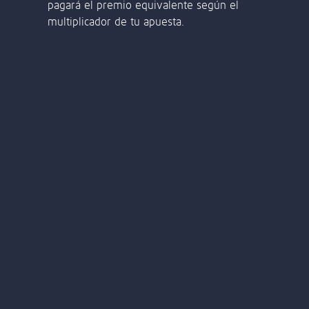
Bienvenido al
Casino Online de
Lottoland México
, tu destino para
juegos de casino en línea seguros y emocionantes
. Disfruta de
una amplia selección de juegos de azar online,
desde
tragamonedas y slots hasta blackjack, ruleta de casino y juegos
con crupier en vivo
.
Nuestro casino virtual ofrece
experiencias de juego premium con
los mejores proveedores internacionales, pagos seguros y