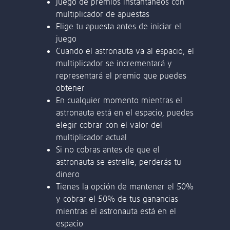
JUGARLO DONDE QUIERAS!
Rechnung oder eines Kontoauszugs
(max. 6 Monate alt).
Ein Foto von dir (Selfie), auf dem du
Más información
einen Zettel mit deiner E-Mail-Adresse
und dem Wort "Lottoland" hältst.
+18. Aplican T&Cs
Spielerservice kontaktieren
Später fortfahren