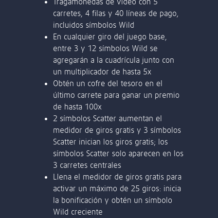
JUGARLO DONDE QUIERAS!
Rechnung oder eines Kontoauszugs
(max. 6 Monate alt).
Ein Foto von dir (Selfie), auf dem du
Más información
einen Zettel mit deiner E-Mail-Adresse
und dem Wort "Lottoland" hältst.
+18. Aplican T&Cs
Spielerservice kontaktieren
Später fortfahren