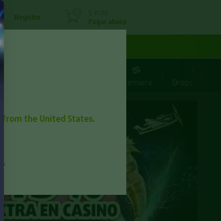
0
$ 0.00
Registro
Pagar ahora
itos
Deportes
Ofertas
vo
Premios instantáneos
Premiere
Drops & Wins
s from the United States.