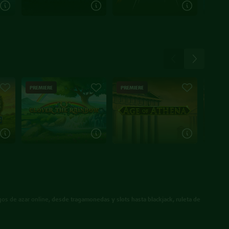
gos de azar online,
desde tragamonedas y slots hasta blackjack, ruleta de