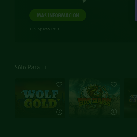
Más información
+18. Aplican T&Cs