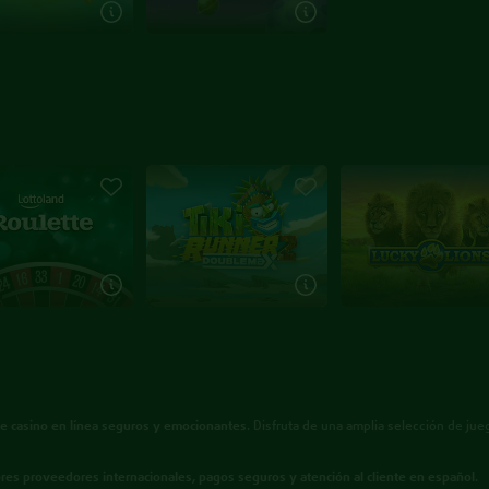
e casino en línea seguros y emocionantes
. Disfruta de una amplia selección de jue
es proveedores internacionales, pagos seguros y atención al cliente en español
.