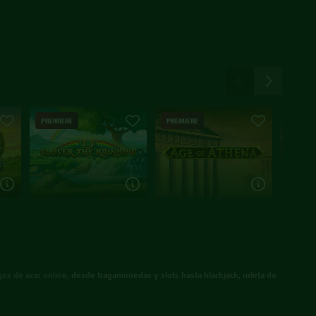
gos de azar online,
desde tragamonedas y slots hasta blackjack, ruleta de