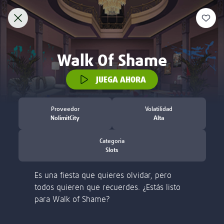
Descubre
Juegos Nuevos
Slots
Jackpot Overdrive
Pr
Welcome to Lottoland
Home of the world's biggest jackpots
IDENTITÄTSPRÜFUNG
Thank you for visiting Lottoland! Currently, we
are not allowed to accept players from the
Bitte bestätige dein Spielerkonto durch die
United States.
folgenden Schritte.
Weitere Informationen
Bitte sende uns folgendes per E-Mail:
Ein Foto oder einen Scan deines
HASTA $300 EXTRA DIARIOS, SIN
Personalausweises oder Reisepasses.
BLOQUEAR DEPÓSITO Y PARA
Einen Adressnachweis in Form einer