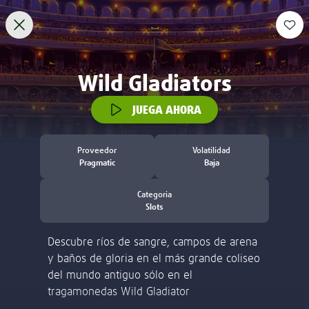
operachas
Iniciar Sesión
uestas múltiples en grupo!
puesta ahora!
Millions
Más loterías
Casino
Coperachas
Raspad
Welcome to Lottoland
verdrive
Premios
Juegos de Mesa
Crupier en Vi
Home of the world's biggest jackpots
IDENTITÄTSPRÜFUNG
ottoland! Currently, we are not allowed to accept player
TRA
Bitte bestätige dein Spielerkonto durch die
folgenden Schritte.
Weitere Informationen
LOQUEAR
Bitte sende uns folgendes per E-Mail:
A JUGARLO
Ein Foto oder einen Scan deines
!
Personalausweises oder Reisepasses.