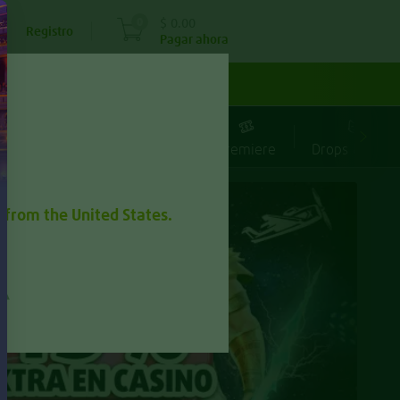
0
$ 0.00
Registro
Pagar ahora
itos
Deportes
Ofertas
vo
Premios instantáneos
Premiere
Drops & Wins
s from the United States.