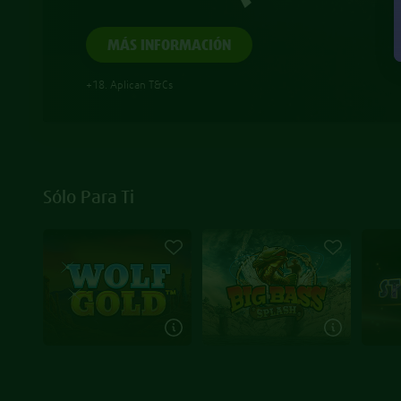
Más información
+18. Aplican T&Cs