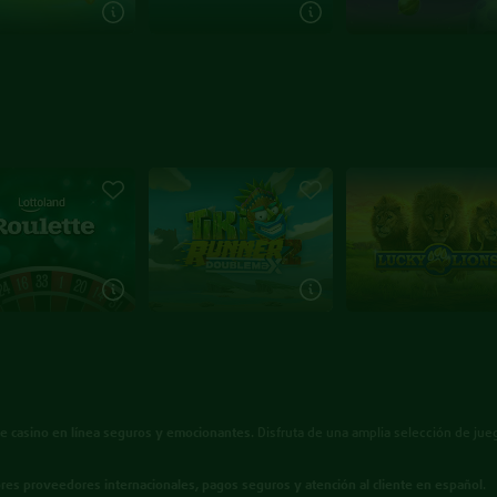
e casino en línea seguros y emocionantes
. Disfruta de una amplia selección de jue
es proveedores internacionales, pagos seguros y atención al cliente en español
.