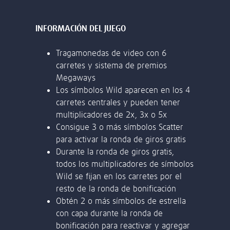
JUGARLO DONDE QUIERAS!
Rechnung oder eines Kontoauszugs
(max. 6 Monate alt).
Ein Foto von dir (Selfie), auf dem du
Más información
einen Zettel mit deiner E-Mail-Adresse
und dem Wort "Lottoland" hältst.
+18. Aplican T&Cs
Spielerservice kontaktieren
Später fortfahren