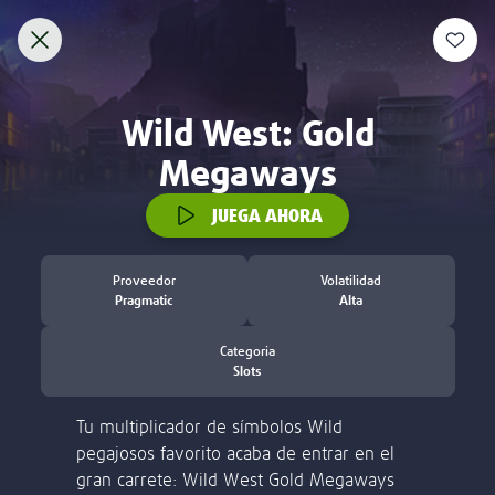
Descubre
Juegos Nuevos
Slots
Jackpot Overdrive
Pr
Welcome to Lottoland
Home of the world's biggest jackpots
IDENTITÄTSPRÜFUNG
Thank you for visiting Lottoland! Currently, we
are not allowed to accept players from the
Bitte bestätige dein Spielerkonto durch die
United States.
folgenden Schritte.
Weitere Informationen
Bitte sende uns folgendes per E-Mail:
Ein Foto oder einen Scan deines
HASTA $300 EXTRA DIARIOS, SIN
Personalausweises oder Reisepasses.
BLOQUEAR DEPÓSITO Y PARA
Einen Adressnachweis in Form einer