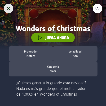
Descubre
Juegos Nuevos
Slots
Jackpot Overdrive
Pr
Welcome to Lottoland
Home of the world's biggest jackpots
IDENTITÄTSPRÜFUNG
Thank you for visiting Lottoland! Currently, we
are not allowed to accept players from the
Bitte bestätige dein Spielerkonto durch die
United States.
folgenden Schritte.
Weitere Informationen
Bitte sende uns folgendes per E-Mail:
Ein Foto oder einen Scan deines
HASTA $300 EXTRA DIARIOS, SIN
Personalausweises oder Reisepasses.
BLOQUEAR DEPÓSITO Y PARA
Einen Adressnachweis in Form einer