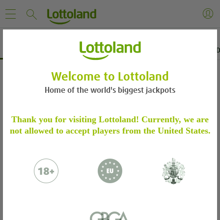
Welcome to Lottoland
Home of the world's biggest jackpots
IDENTITÄTSPRÜFUNG
Thank you for visiting Lottoland! Currently, we are
not allowed to accept players from the United States.
Bitte bestätige dein Spielerkonto durch die
folgenden Schritte.
Weitere Informationen
Bitte sende uns folgendes per E-Mail:
Ein Foto oder einen Scan deines
Personalausweises oder Reisepasses.
Einen Adressnachweis in Form einer