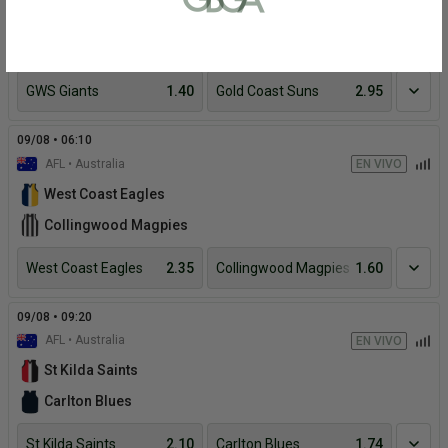
Rechnung oder eines Kontoauszugs
(max. 6 Monate alt).
Ein Foto von dir (Selfie), auf dem du
einen Zettel mit deiner E-Mail-Adresse
und dem Wort "Lottoland" hältst.
Spielerservice kontaktieren
Später fortfahren