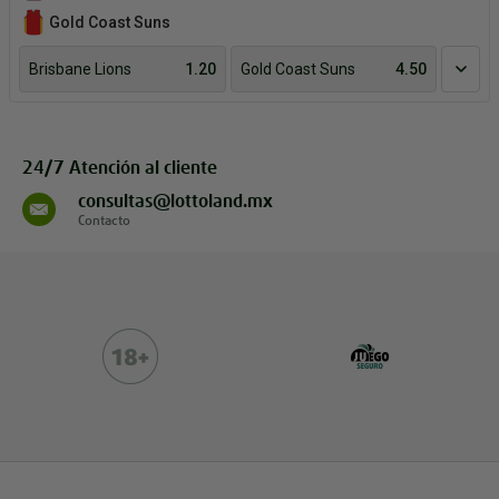
24/7 Atención al cliente
consultas@lottoland.mx
Contacto