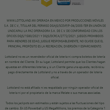
WWW.LOTTOLAND.MX OPERADA EN MEXICO POR PRODUCCIONES MÓVILES
S.A. DE C.V., TITULAR DEL PERMISO DGAJS/SCEVF/P-06/2005-TER EN UNIÓN DE
UNOCAPALI LA PAZ OPERADORA S.A. DE C.V. DE CONFORMIDAD CON LOS
OFICIOS DGJS/1580/2021 Y DGJS/DCRCA/2772/2021. JUEGOS PROHIBIDOS
PARA MENORES DE EDAD, JUEGUE RESPONSABLEMENTE, NO OLVIDE QUE EL
PRINCIPAL PROPÓSITO ES LA RECREACIÓN, DIVERSIÓN Y ESPARCIMIENTO.
Lottoland no es un revendedor oficial de lotería ni compra boletos de lotería
en nombre del Cliente. En su lugar, Lottoland permite que los Clientes hagan
apuestas en diferentes loterías y, si un Cliente gana una apuesta, recibirá su
pago directamente de Lottoland y no a través de un operador de lotería
oficial.
Lottoland no está afiliado ni es respaldado por ningún operador oficial de
lotería ni por el propietario de la marca Melate o sus marcas asociadas.
Todos los jackpots son estimados y están sujetos a las fluctuaciones del tipo
de cambio. En US Powerball y US MegaMillions, los premios de la Categoría 1