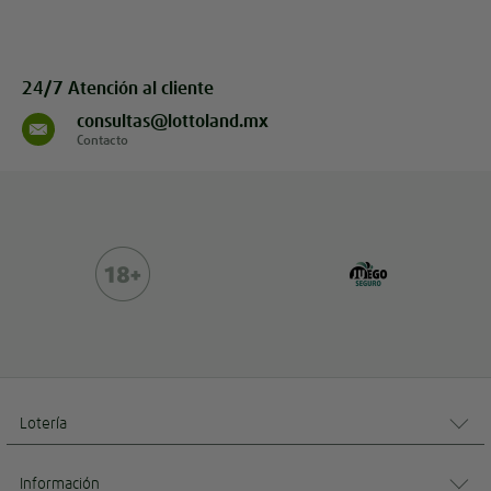
24/7 Atención al cliente
consultas@lottoland.mx
Contacto
Lotería
Información