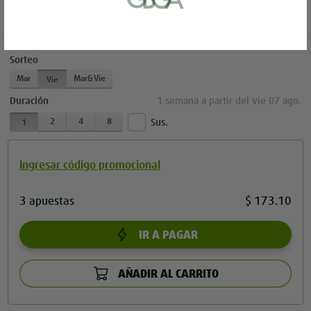
Rechnung oder eines Kontoauszugs
(max. 6 Monate alt).
Ein Foto von dir (Selfie), auf dem du
einen Zettel mit deiner E-Mail-Adresse
Sorteo
und dem Wort "Lottoland" hältst.
Mar
Mar&Vie
Vie
Duración
1 semana a partir del vie 07 ago.
2
4
8
Sus.
1
Spielerservice kontaktieren
Später fortfahren