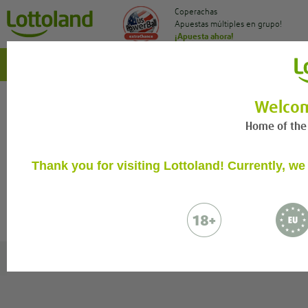
Coperachas
Apuestas múltiples en grupo!
¡Apuesta ahora!
Melate
PowerBall
Mega Millions
Más loterías
!LOTTONUMBERS_NUMBERSANDODDS__LOTTO
Welcom
Home of the 
IDENT
Thank you for visiting Lottoland! Currently, we
Bitte bestätige
folgenden Schri
Bitte sende uns f
Lottoland
ExtraPlat
Resultados, premios y números ganadores
Ein Foto oder 
Personalauswe