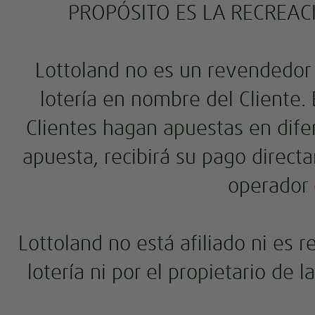
PROPÓSITO ES LA RECREACI
Lottoland no es un revendedor o
lotería en nombre del Cliente. 
Clientes hagan apuestas en difer
apuesta, recibirá su pago direct
operador d
Lottoland no está afiliado ni es 
lotería ni por el propietario de