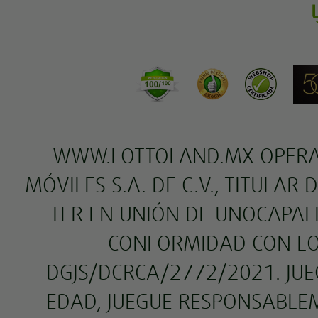
WWW.LOTTOLAND.MX OPERA
MÓVILES S.A. DE C.V., TITULAR
TER EN UNIÓN DE UNOCAPALI 
CONFORMIDAD CON LOS
DGJS/DCRCA/2772/2021. JU
EDAD, JUEGUE RESPONSABLEM