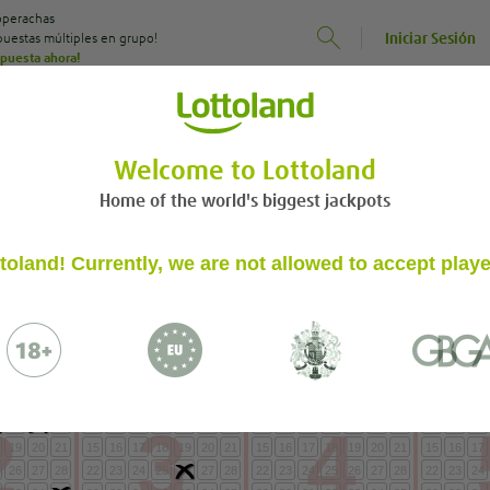
operachas
Iniciar Sesión
uestas múltiples en grupo!
puesta ahora!
Millions
Más loterías
Casino
Coperachas
Raspad
Welcome to Lottoland
LOTTO NEU ERFUNDEN!
ill.
*
Home of the world's biggest jackpots
Gleiches Spielprinzip wie LOTTO 6aus49.
Jede volle Stunde, rund um die Uhr.
pot!
IDENTITÄTSPRÜFUNG
0 Richtige? Geld zurück!
toland! Currently, we are not allowed to accept play
Bitte bestätige dein Spielerkonto durch die
folgenden Schritte.
Weitere Informationen
tipp
Normaltipp
Selecciona 6 números
Seleccio
Bitte sende uns folgendes per E-Mail:
5
6
7
1
2
3
4
5
6
7
1
2
3
4
5
6
7
1
2
3
2
3
4
12
13
14
8
9
10
11
12
13
14
8
9
10
11
12
13
14
8
9
10
Ein Foto oder einen Scan deines
19
20
21
15
16
17
18
19
20
21
15
16
17
18
19
20
21
15
16
17
Personalausweises oder Reisepasses.
26
27
28
22
23
24
25
26
27
28
22
23
24
25
26
27
28
22
23
24