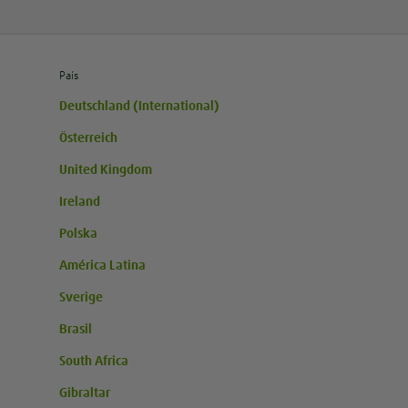
País
Deutschland (International)
Österreich
United Kingdom
Ireland
Polska
América Latina
Sverige
Brasil
South Africa
Gibraltar