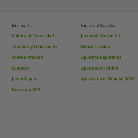
Información
Casino and Deportes
Política de Privacidad
Juegos de Casino A-Z
Términos y Condiciones
Noticias Casino
Sobre Lottoland
Apuestas Deportivas
Contacto
Apuestas en Fútbol
Juego Seguro
Apostar en el Mundial 2026
Descargar APP