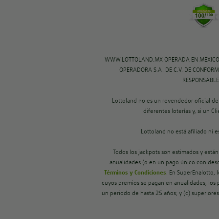
WWW.LOTTOLAND.MX OPERADA EN MEXICO PO
OPERADORA S.A. DE C.V. DE CONFORM
RESPONSABLEM
Lottoland no es un revendedor oficial de 
diferentes loterías y, si un 
Lottoland no está afiliado ni 
Todos los jackpots son estimados y están
anualidades (o en un pago único con descu
Términos y Condiciones
. En SuperEnalotto, 
cuyos premios se pagan en anualidades, los 
un periodo de hasta 25 años; y (c) superior