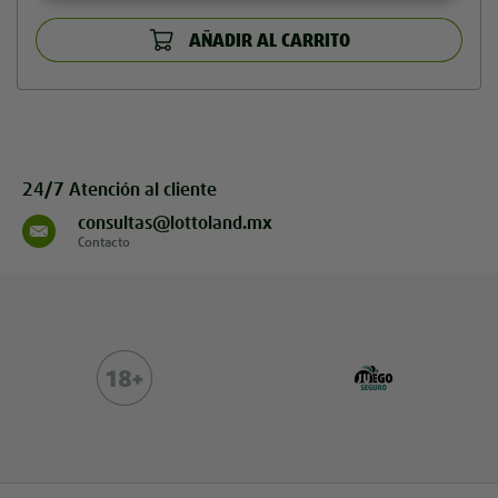
24/7 Atención al cliente
consultas@lottoland.mx
Contacto