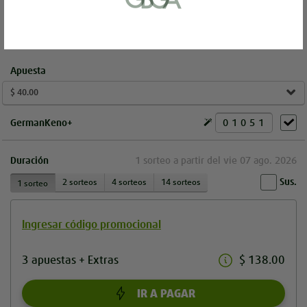
Quick
Rechnung oder eines Kontoauszugs
(max. 6 Monate alt).
Combo 2-{1}
Combo 5-{1}
Combo 10-{1}
Ein Foto von dir (Selfie), auf dem du
einen Zettel mit deiner E-Mail-Adresse
Apuesta
und dem Wort "Lottoland" hältst.
$ 40.00
Spielerservice kontaktieren
GermanKeno+
01051
Duración
Später fortfahren
1 sorteo
a partir del
vie 07 ago. 2026
Sus.
2 sorteos
4 sorteos
14 sorteos
1 sorteo