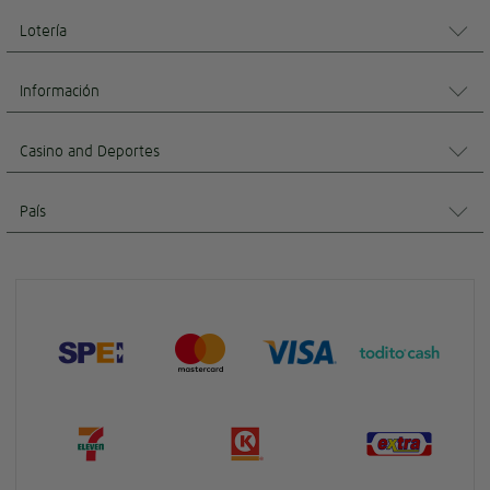
Lotería
Información
Casino and Deportes
País