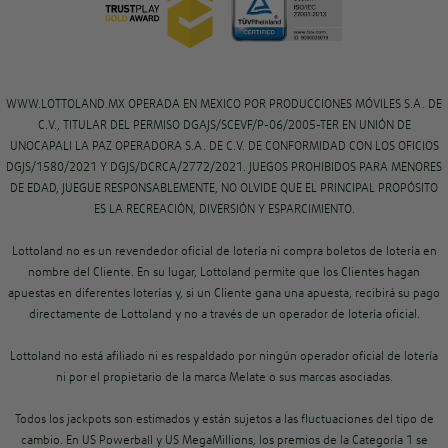
WWW.LOTTOLAND.MX OPERADA EN MEXICO POR PRODUCCIONES MÓVILES S.A. DE
C.V., TITULAR DEL PERMISO DGAJS/SCEVF/P-06/2005-TER EN UNIÓN DE
UNOCAPALI LA PAZ OPERADORA S.A. DE C.V. DE CONFORMIDAD CON LOS OFICIOS
DGJS/1580/2021 Y DGJS/DCRCA/2772/2021. JUEGOS PROHIBIDOS PARA MENORES
DE EDAD, JUEGUE RESPONSABLEMENTE, NO OLVIDE QUE EL PRINCIPAL PROPÓSITO
ES LA RECREACIÓN, DIVERSIÓN Y ESPARCIMIENTO.
Lottoland no es un revendedor oficial de lotería ni compra boletos de lotería en
nombre del Cliente. En su lugar, Lottoland permite que los Clientes hagan
apuestas en diferentes loterías y, si un Cliente gana una apuesta, recibirá su pago
directamente de Lottoland y no a través de un operador de lotería oficial.
Lottoland no está afiliado ni es respaldado por ningún operador oficial de lotería
ni por el propietario de la marca Melate o sus marcas asociadas.
Todos los jackpots son estimados y están sujetos a las fluctuaciones del tipo de
cambio. En US Powerball y US MegaMillions, los premios de la Categoría 1 se