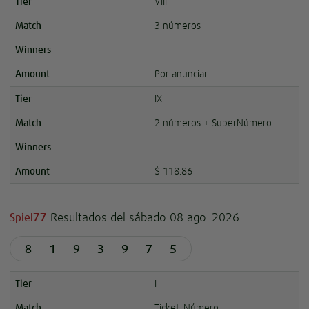
VIII
3 números
Por anunciar
IX
2 números + SuperNúmero
$ 118.86
Resultados del sábado 08 ago. 2026
Spiel77
8
1
9
3
9
7
5
I
Ticket-Número