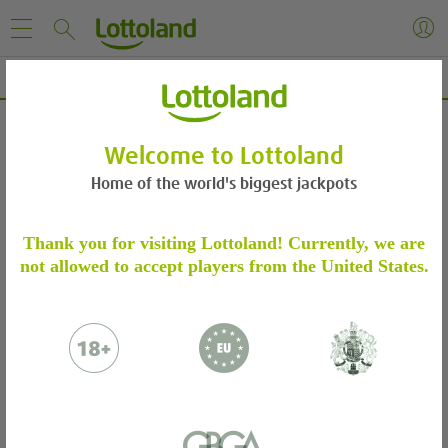
Lotto 6aus49 Resultados y Números Ganadores
LOTTO 6AUS49 RESULTADOS Y NÚMEROS GANADORES
Welcome to Lottoland
Home of the world's biggest jackpots
IDENTITÄTSPRÜFUNG
Thank you for visiting Lottoland! Currently, we are
Resultados del sábado 08 ago. 2026
Lotto 6aus49
not allowed to accept players from the United States.
Bitte bestätige dein Spielerkonto durch die
folgenden Schritte.
Weitere Informationen
Bitte sende uns folgendes per E-Mail:
I
Ein Foto oder einen Scan deines
6 números + SuperNúmero
Personalausweises oder Reisepasses.
Einen Adressnachweis in Form einer