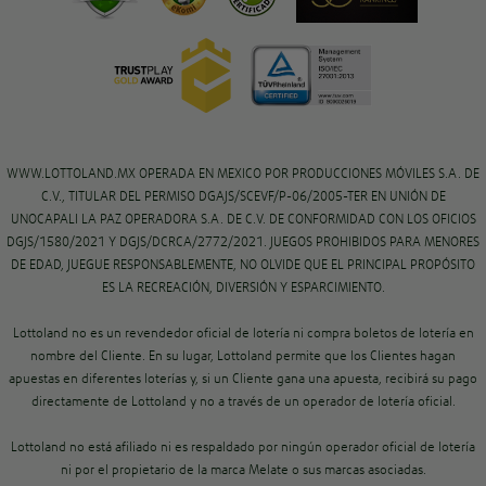
WWW.LOTTOLAND.MX OPERADA EN MEXICO POR PRODUCCIONES MÓVILES S.A. DE
C.V., TITULAR DEL PERMISO DGAJS/SCEVF/P-06/2005-TER EN UNIÓN DE
UNOCAPALI LA PAZ OPERADORA S.A. DE C.V. DE CONFORMIDAD CON LOS OFICIOS
DGJS/1580/2021 Y DGJS/DCRCA/2772/2021. JUEGOS PROHIBIDOS PARA MENORES
DE EDAD, JUEGUE RESPONSABLEMENTE, NO OLVIDE QUE EL PRINCIPAL PROPÓSITO
ES LA RECREACIÓN, DIVERSIÓN Y ESPARCIMIENTO.
Lottoland no es un revendedor oficial de lotería ni compra boletos de lotería en
nombre del Cliente. En su lugar, Lottoland permite que los Clientes hagan
apuestas en diferentes loterías y, si un Cliente gana una apuesta, recibirá su pago
directamente de Lottoland y no a través de un operador de lotería oficial.
Lottoland no está afiliado ni es respaldado por ningún operador oficial de lotería
ni por el propietario de la marca Melate o sus marcas asociadas.