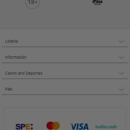
Lotería
Información
Casino and Deportes
País