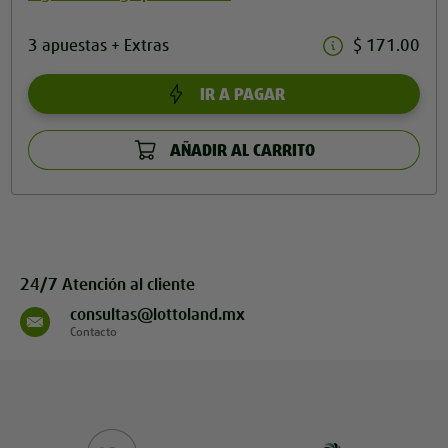
24/7 Atención al cliente
consultas@lottoland.mx
Contacto