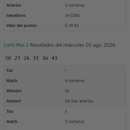
3 números
34.028x
$ 39.83
Resultados del miércoles 05 ago. 2026
Lotto Plus 2
I
6 números
0x
No hay aciertos
II
5 números