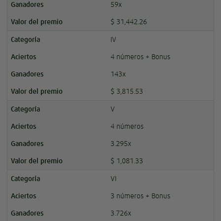
59x
$ 31,442.26
IV
4 números + Bonus
143x
$ 3,815.53
V
4 números
3.295x
$ 1,081.33
VI
3 números + Bonus
3.726x