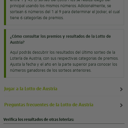
principal usando los mismos números. Adicionalmente, se
sortean 6 números del 1 al 9 para determinar el Jocker, el cual
tiene 6 categorías de premios.
¿Cómo consultar los premios y resultados de la Lotto de
Austria?
Aquí podrás descubrir los resultados del último sorteo de la
Lotería de Austria, con sus respectivas categorias de premios.
Ajusta la fecha y el año en la parte superior para conocer los
números ganadores de los sorteos anteriores.
Jugar a la Lotto de Austria
Preguntas frecuentes de la Lotto de Austria
Verifica los resultados de otras loterías: