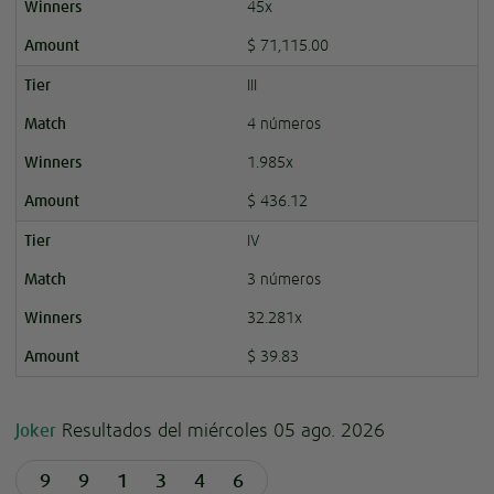
45x
$ 71,115.00
III
4 números
1.985x
$ 436.12
IV
3 números
32.281x
$ 39.83
Resultados del miércoles 05 ago. 2026
Joker
9
9
1
3
4
6