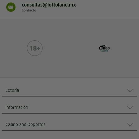
consultas@lottoland.mx
Contacto
Lotería
Información
Casino and Deportes