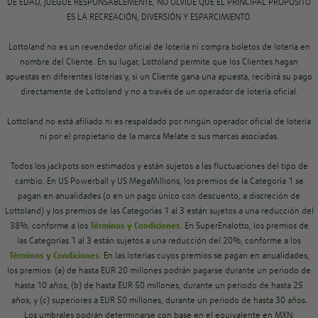
DE EDAD, JUEGUE RESPONSABLEMENTE, NO OLVIDE QUE EL PRINCIPAL PROPÓSITO
ES LA RECREACIÓN, DIVERSIÓN Y ESPARCIMIENTO.
Lottoland no es un revendedor oficial de lotería ni compra boletos de lotería en
nombre del Cliente. En su lugar, Lottoland permite que los Clientes hagan
apuestas en diferentes loterías y, si un Cliente gana una apuesta, recibirá su pago
directamente de Lottoland y no a través de un operador de lotería oficial.
Lottoland no está afiliado ni es respaldado por ningún operador oficial de lotería
ni por el propietario de la marca Melate o sus marcas asociadas.
Todos los jackpots son estimados y están sujetos a las fluctuaciones del tipo de
cambio. En US Powerball y US MegaMillions, los premios de la Categoría 1 se
pagan en anualidades (o en un pago único con descuento, a discreción de
Lottoland) y los premios de las Categorías 1 al 3 están sujetos a una reducción del
38%, conforme a los
Términos y Condiciones
. En SuperEnalotto, los premios de
las Categorías 1 al 3 están sujetos a una reducción del 20%, conforme a los
Términos y Condiciones
. En las loterías cuyos premios se pagan en anualidades,
los premios: (a) de hasta EUR 20 millones podrán pagarse durante un periodo de
hasta 10 años; (b) de hasta EUR 50 millones, durante un periodo de hasta 25
años; y (c) superiores a EUR 50 millones, durante un periodo de hasta 30 años.
Los umbrales podrán determinarse con base en el equivalente en MXN.