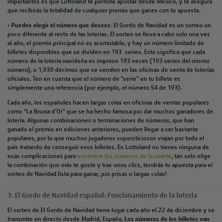
importantes es que Lottoland te permite apostar desde México, y te asegura
que recibirás la totalidad de cualquier premio que ganes con tu apuesta.
•
Puedes elegir el número que desees
: El Gordo de Navidad es un sorteo un
poco diferente al resto de las loterías. El sorteo se lleva a cabo solo una vez
al año, el premio principal no es acumulable, y hay un número limitado de
billetes disponibles que se dividen en 193 series. Esto significa que cada
número de la lotería navideña es impreso 193 veces (193 series del mismo
número), o 1,930 décimos que se venden en las oficinas de venta de loterías
oficiales. Ten en cuenta que el número de “serie” en tu billete es
simplemente una referencia (por ejemplo, el número 54 de 193).
Cada año, los españoles hacen largas colas en oficinas de ventas populares
como "La Bruxia d’Or" que se ha hecho famosa por dar muchos ganadores de
lotería. Algunas combinaciones o terminaciones de números, que han
ganado el premio en ediciones anteriores, pueden llegar a ser bastante
populares, por lo que muchos jugadores supersticiosos viajan por todo el
país tratando de conseguir esos billetes. En Lottoland no tienes ninguna de
esas complicaciones para
encontrar tus números de la suerte
, tan solo elige
la combinación que más te guste y tras unos clics, tendrás tu apuesta para el
sorteo de Navidad lista para ganar, ¡sin prisas o largas colas!
3. El Gordo de Navidad español: Funcionamiento de la lotería
El sorteo de El Gordo de Navidad tiene lugar cada año el 22 de diciembre y se
transmite en directo desde Madrid, España.
Los números de los billetes van