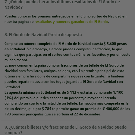
7. ¿Dónde puedo checar los últimos resultados de El Gordo de
Navidad?
Puedes
conocer los
premios entregados
en el
último
sorteo de Navidad
en
nuestra página de
r
esultados
y
número
s
ganadore
s
de El Gordo
.
8. El Gordo de Navidad Precio de apuesta
Comprar un
número completo
de El Gordo de Navidad cuesta $ 5,600 pesos
en Lottoland
. Sin
embargo, siempre puedes comprar una fracción, lo que
significa que participas en el sorteo con tus números favoritos y por un costo
mucho menor.
Es muy común en España comprar fracciones de un billete de El Gordo de
Navidad para familiares, amigos, colegas, etc. La premisa principal de esta
lotería siempre ha sido la de compartir la riqueza con la gente. Tú también
puedes repartir riqueza con
los tuyos jugando a El Gordo de Navidad con
Lottoland.
La apuesta
mínima en Lottoland es de $ 112
y estarías comprando 1/100
(1%) del premio
, o puedes escoger un porcentaje mayor del premio
comprando un cuarto o la mitad de un billete.
La fracción más comprada es la
de un
décimo
, que
por $
784
te permite
ganar un premio de € 400,000
de los
193 premios principales que se sortean el 22 de diciembre.
9. ¿Cuántos billetes y/o fracciones de El Gordo de Navidad puedo
comprar?