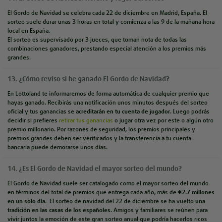
El Gordo de Navidad se celebra cada 22 de diciembre en Madrid, España. El
sorteo suele durar unas 3 horas en total y comienza a las 9 de la mañana hora
local en España.
El sorteo es supervisado por 3 jueces, que toman nota de todas las
combinaciones ganadores, prestando especial atención a los premios más
grandes.
13. ¿Cómo reviso si he ganado El Gordo de Navidad?
En
Lottoland te informaremos de forma automática de cualquier premio que
hayas ganado. Recibirás una notificación unos minutos después del sorteo
oficial y tus ganancias se
acreditarán en tu cuenta de jugador
. Luego podrás
decidir si prefieres
retirar
tus
ganancias
o
jugar otra vez por este o algún otro
premio millonario. Por razones de seguridad,
los
premios principales y
premios grandes deben ser verificados y la transferencia a tu cuenta
bancaria puede demorarse unos días.
14. ¿Es El Gordo de Navidad el mayor sorteo del mundo?
El Gordo de Navidad suele ser catalogado como el mayor sorteo del mundo
en términos del total de premios que entrega cada año, más de
€2.7 millones
en un solo día
. El sorteo de navidad del 22 de diciembre se ha vuelto
una
tradición en las casas de los españoles
. Amigos y familiares se reúnen para
vivir juntos la emoción de este gran sorteo anual que podría hacerlos ricos