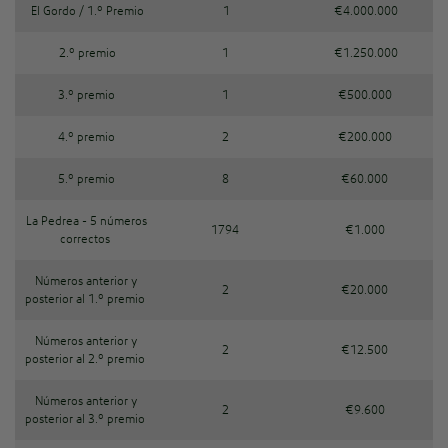
El Gordo / 1.º Premio
1
€4.000.000
2.º premio
1
€1.250.000
3.º premio
1
€500.000
4.º premio
2
€200.000
5.º premio
8
€60.000
La Pedrea - 5 números
1794
€1.000
correctos
Números anterior y
2
€20.000
posterior al 1.º premio
Números anterior y
2
€12.500
posterior al 2.º premio
Números anterior y
2
€9.600
posterior al 3.º premio