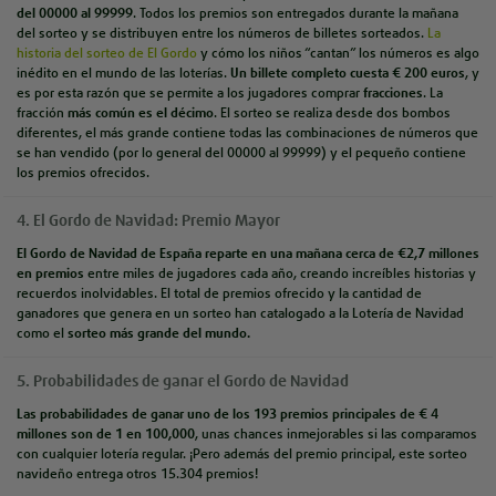
del 00000 al 99999
. Todos los premios son entregados durante la mañana
del sorteo y se distribuyen entre los números de billetes sorteados.
La
historia del sorteo de El Gordo
y cómo los niños “cantan” los números es algo
inédito en el mundo de las loterías.
Un billete completo cuesta € 200 euros
, y
es por esta razón que se permite a los jugadores comprar
fracciones
. La
fracción
más común es el décimo
. El sorteo se realiza desde dos bombos
diferentes, el más grande contiene todas las combinaciones de números que
se han vendido (por lo general del 00000 al 99999) y el pequeño contiene
los premios ofrecidos.
4. El Gordo de Navidad: Premio Mayor
El Gordo de Navidad de España reparte en una
mañana cerca de €2,7 millones
en premios
entre miles de jugadores cada año
, creando increíbles historias y
recuerdos inolvidables. El total de premios ofrecido y la cantidad de
ganadores que genera en un
sorteo han catalogado a la Lotería de Navidad
como el
s
orteo más grande del mundo
.
5. Probabilidades de ganar el Gordo de Navidad
Las
probabilidades de ganar uno de los 193 premios principales de € 4
millones son de 1 en 100,000
,
unas chances inmejorables si las comparamos
con cualquier lotería regular. ¡Pero además del premio principal, este sorteo
navideño entrega otros 15.304 premios!