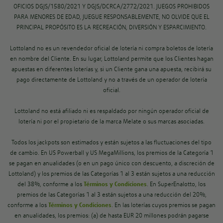
OFICIOS DGJS/1580/2021 Y DGJS/DCRCA/2772/2021. JUEGOS PROHIBIDOS
PARA MENORES DE EDAD, JUEGUE RESPONSABLEMENTE, NO OLVIDE QUE EL
PRINCIPAL PROPÓSITO ES LA RECREACIÓN, DIVERSIÓN Y ESPARCIMIENTO.
Lottoland no es un revendedor oficial de lotería ni compra boletos de lotería
en nombre del Cliente. En su lugar, Lottoland permite que los Clientes hagan
apuestas en diferentes loterías y, si un Cliente gana una apuesta, recibirá su
pago directamente de Lottoland y no a través de un operador de lotería
oficial.
Lottoland no está afiliado ni es respaldado por ningún operador oficial de
lotería ni por el propietario de la marca Melate o sus marcas asociadas.
Todos los jackpots son estimados y están sujetos a las fluctuaciones del tipo
de cambio. En US Powerball y US MegaMillions, los premios de la Categoría 1
se pagan en anualidades (o en un pago único con descuento, a discreción de
Lottoland) y los premios de las Categorías 1 al 3 están sujetos a una reducción
del 38%, conforme a los
Términos y Condiciones
. En SuperEnalotto, los
premios de las Categorías 1 al 3 están sujetos a una reducción del 20%,
conforme a los
Términos y Condiciones
. En las loterías cuyos premios se pagan
en anualidades, los premios: (a) de hasta EUR 20 millones podrán pagarse