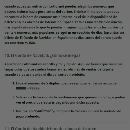
Cuando apuestas online con
Lottoland
puedes elegir los números que
desees incluso hasta poco antes del sorteo
.
El único límite que te puedes
encontrar a la hora de comprar tus números es el de la disponibilidad de
billetes en las oficinas de loterías en España. Esta es una restricción mucho
más significativa de lo que te puedas imaginar, todos los años los puntos de
venta y números más populares
se agotan en cuestión de días
. Encontrar un
billete de El Gordo de Navidad en España unos días antes del sorteo puede
ser una dura misión.
10. El Gordo de Navidad: ¿Cómo se juega?
Apostar
en Lottoland
es sencillo y muy rápido. Aquí no tienes que hacer las
largas colas que se suelen formar en las oficinas de ventas de España
cuando se va acercando el día del sorteo navideño.
Elige el número de 5 dígitos
que deseas jugar entre un
rango de
00000 – 99999
.
Selecciona la fracción de
la combinación
que quieres comprar, y podrás
ver el precio que estarás pagando por dicha apuesta.
Haz clic en
“
Confirmar
”
y completa la transacción con tu
método de
pago preferido.
11. El Gordo de Navidad: Horario y lugar del sorteo