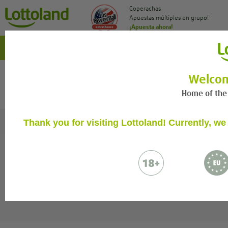
Coperachas
Apuestas múltiples en grupo!
¡Apuesta ahora!
Melate
PowerBall
Mega Millions
Más loterías
Welcom
Elige tu Coperacha
Home of the 
IDENT
Thank you for visiting Lottoland! Currently, we
Lottoland
Swedish Lotto Plus
Syndicates
Bitte bestätige
folgenden Schri
Bitte sende uns f
Ein Foto oder 
Personalauswe