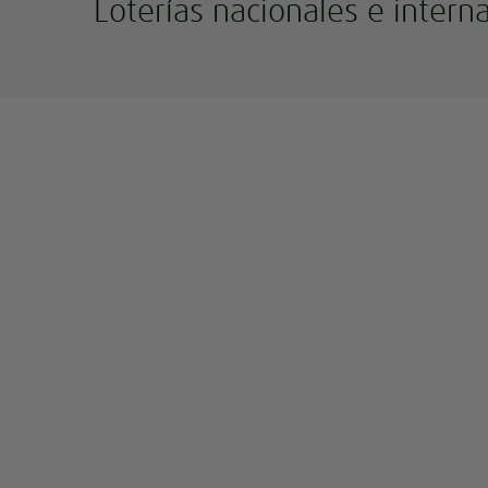
Loterías nacionales e intern