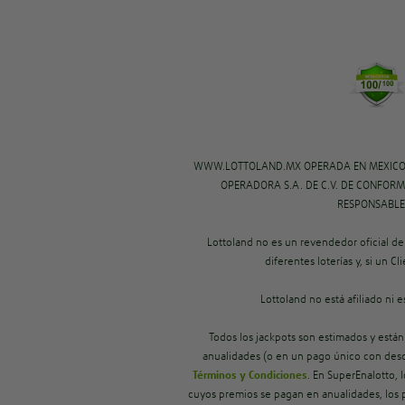
WWW.LOTTOLAND.MX OPERADA EN MEXICO PO
OPERADORA S.A. DE C.V. DE CONFORM
RESPONSABLEM
Lottoland no es un revendedor oficial de 
diferentes loterías y, si un 
Lottoland no está afiliado ni 
Todos los jackpots son estimados y están
anualidades (o en un pago único con descu
Términos y Condiciones
. En SuperEnalotto, 
cuyos premios se pagan en anualidades, los 