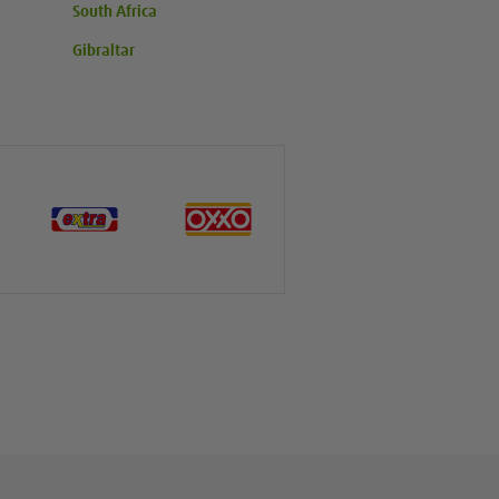
South Africa
Gibraltar