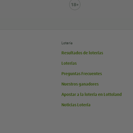
Lotería
Resultados de loterías
Loterías
Preguntas Frecuentes
Nuestros ganadores
Apostar a la lotería en Lottoland
Noticias Lotería