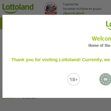
Coperachas
Apuestas múltiples en grupo!
¡Apuesta ahora!
Melate
PowerBall
Mega Millions
Más loterías
Welcom
Home of the 
IDENT
Thank you for visiting Lottoland! Currently, we
Bitte bestätige
folgenden Schri
Bitte sende uns f
Lottoland
Tue Jackpot
Ein Foto oder 
Personalauswe