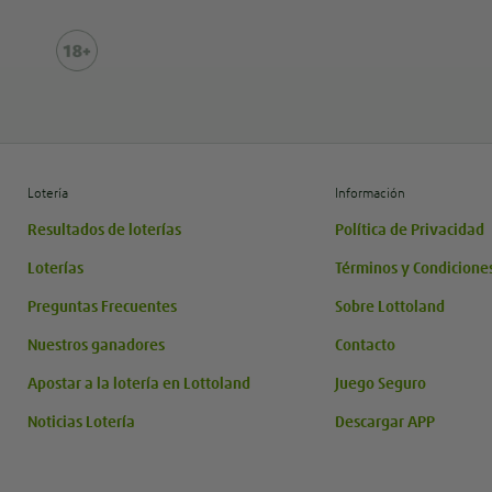
Einen Adressna
Rechnung oder
(max. 6 Monate
Ein Foto von di
einen Zettel m
und dem Wort "
Lotería
Información
Spielers
Resultados de loterías
Política de Privacidad
Loterías
Términos y Condicione
Sp
Preguntas Frecuentes
Sobre Lottoland
Nuestros ganadores
Contacto
Apostar a la lotería en Lottoland
Juego Seguro
Noticias Lotería
Descargar APP