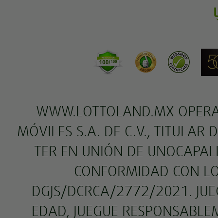
WWW.LOTTOLAND.MX OPERA
MÓVILES S.A. DE C.V., TITULAR
TER EN UNIÓN DE UNOCAPALI 
CONFORMIDAD CON LOS
DGJS/DCRCA/2772/2021. JU
EDAD, JUEGUE RESPONSABLEM