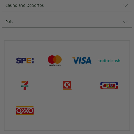
Casino and Deportes
País