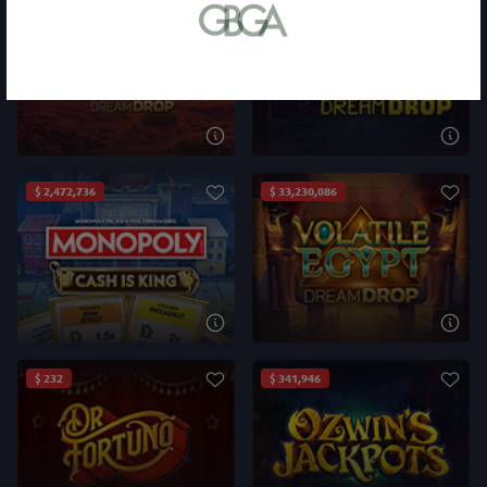
Rechnung oder eines Kontoauszugs
(max. 6 Monate alt).
Ein Foto von dir (Selfie), auf dem du
einen Zettel mit deiner E-Mail-Adresse
und dem Wort "Lottoland" hältst.
Spielerservice kontaktieren
Später fortfahren