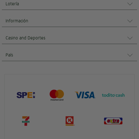
Lotería
Información
Casino and Deportes
País