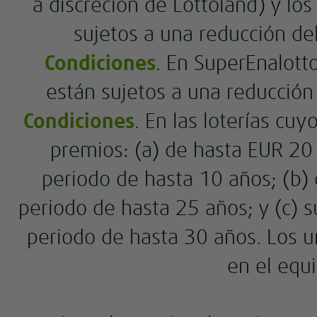
a discreción de Lottoland) y los
sujetos a una reducción d
Condiciones
. En SuperEnalotto
están sujetos a una reducció
Condiciones
. En las loterías cu
premios: (a) de hasta EUR 20
periodo de hasta 10 años; (b)
periodo de hasta 25 años; y (c) 
periodo de hasta 30 años. Los 
en el equ