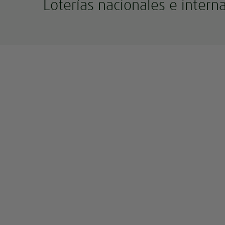
Loterías nacionales e intern