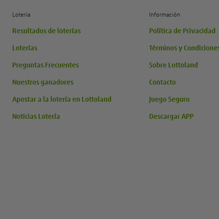
Einen Adressna
Rechnung oder
Lotería
Información
(max. 6 Monate
Resultados de loterías
Política de Privacidad
Ein Foto von di
Loterías
Términos y Condicione
einen Zettel m
und dem Wort "
Preguntas Frecuentes
Sobre Lottoland
Nuestros ganadores
Contacto
Spielers
Apostar a la lotería en Lottoland
Juego Seguro
Noticias Lotería
Descargar APP
Sp