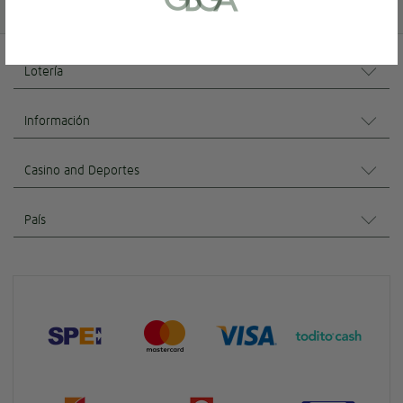
Rechnung oder eines Kontoauszugs
(max. 6 Monate alt).
Ein Foto von dir (Selfie), auf dem du
Lotería
einen Zettel mit deiner E-Mail-Adresse
und dem Wort "Lottoland" hältst.
Información
Spielerservice kontaktieren
Casino and Deportes
Später fortfahren
País