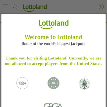
Elige tu Coperacha
Welcome to Lottoland
Home of the world's biggest jackpots
24/7 Atención al cliente
IDENTITÄTSPRÜFUNG
Thank you for visiting Lottoland! Currently, we are
consultas@lottoland.mx
not allowed to accept players from the United States.
Contacto
Bitte bestätige dein Spielerkonto durch die
folgenden Schritte.
Weitere Informationen
Bitte sende uns folgendes per E-Mail:
Ein Foto oder einen Scan deines
Personalausweises oder Reisepasses.
Einen Adressnachweis in Form einer