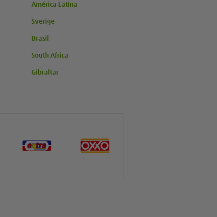
América Latina
Sverige
Brasil
South Africa
Gibraltar