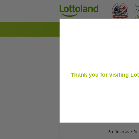
C
Ap
¡A
Melate
PowerBall
Mega 
6/49 GO! Results & Winning Number
6/49 GO! RESULTS & WIN
Thank you for visiting Lot
6/49 GO
Results For jueves 06 a
Tier
Match
I
6 números + S