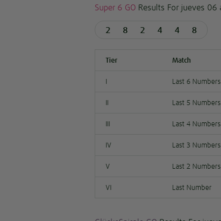
Super 6 GO
Results For jueves 06
2
8
2
4
4
8
Tier
Match
I
Last 6 Numbers
II
Last 5 Numbers
III
Last 4 Numbers
IV
Last 3 Numbers
V
Last 2 Numbers
VI
Last Number