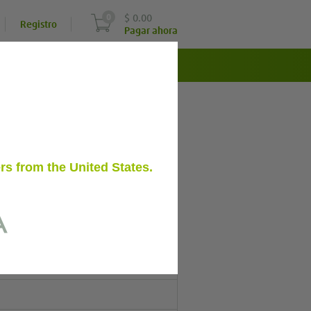
0
$ 0.00
Registro
Pagar ahora
itos
Deportes
Ofertas
ers from the United States.