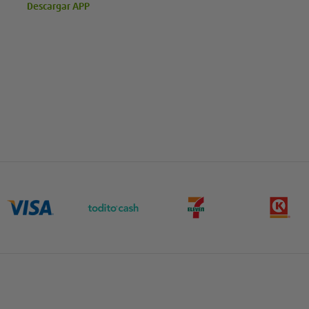
Descargar APP