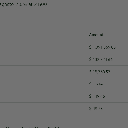
 agosto 2026 at 21:00
Amount
$ 1,991,069.00
$ 132,724.66
$ 13,260.52
$ 1,314.11
$ 119.46
$ 49.78