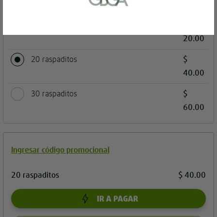
compensación. ¡Gana hasta $20,000!
Rechnung oder eines Kontoauszugs
(max. 6 Monate alt).
10 raspaditos
$
Ein Foto von dir (Selfie), auf dem du
20.00
einen Zettel mit deiner E-Mail-Adresse
und dem Wort "Lottoland" hältst.
20 raspaditos
$
40.00
Spielerservice kontaktieren
30 raspaditos
$
60.00
Später fortfahren