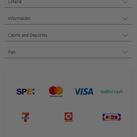
Lotería
Información
Casino and Deportes
País