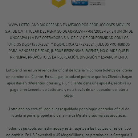
WWW.LOTTOLAND.MX OPERADA EN MEXICO POR PRODUCCIONES MÓVILES
S.A. DE C.V., TITULAR DEL PERMISO DGAJS/SCEVF/P-06/2005-TER EN UNIÓN DE
UNOCAPALI LA PAZ OPERADORA S.A. DE C.V. DE CONFORMIDAD CON LOS
OFICIOS DGJS/1580/2021 Y DGJS/DCRCA/2772/2021. JUEGOS PROHIBIDOS
PARA MENORES DE EDAD, JUEGUE RESPONSABLEMENTE, NO OLVIDE QUE EL
PRINCIPAL PROPÓSITO ES LA RECREACIÓN, DIVERSIÓN Y ESPARCIMIENTO.
Lottoland no es un revendedor oficial de lotería ni compra boletos de lotería
en nombre del Cliente. En su lugar, Lottoland permite que los Clientes hagan
apuestas en diferentes loterías y, si un Cliente gana una apuesta, recibirá su
pago directamente de Lottoland y no a través de un operador de lotería
oficial.
Lottoland no está afiliado ni es respaldado por ningún operador oficial de
lotería ni por el propietario de la marca Melate o sus marcas asociadas.
Todos los jackpots son estimados y están sujetos a las fluctuaciones del tipo
de cambio. En US Powerball y US MegaMillions, los premios de la Categoría 1