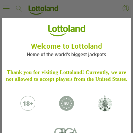
Tabla de premios
Jugar Demo
Welcome to Lottoland
Home of the world's biggest jackpots
IDENTITÄTSPRÜFUNG
Thank you for visiting Lottoland! Currently, we are
not allowed to accept players from the United States.
Bitte bestätige dein Spielerkonto durch die
folgenden Schritte.
Weitere Informationen
Las herraduras traen muy buena suerte, y por apenas $2 tu
Bitte sende uns folgendes per E-Mail:
puedes descubrir qué tanta fortuna te pueden obsequiar. Los
raspaditos caducan 90 días después de su emisión o compra. Las
Ein Foto oder einen Scan deines
compras realizadas con dinero real se reembolsarán al saldo en
Personalausweises oder Reisepasses.
efectivo del jugador al instante, y los raspaditos adquiridos con
Einen Adressnachweis in Form einer
fondos de bono o otorgados gratis caducarán sin reembolso, ni