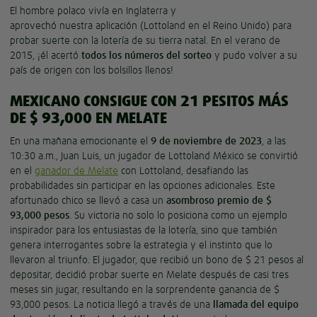
El hombre polaco vivía en Inglaterra y
aprovechó nuestra aplicación (Lottoland en el Reino Unido) para
probar suerte con la lotería de su tierra natal. En el verano de
2015, ¡él acertó
todos los números del sorteo
y pudo volver a su
país de origen con los bolsillos llenos!
MEXICANO CONSIGUE CON 21 PESITOS MÁS
DE $ 93,000 EN MELATE
En una mañana emocionante el
9 de noviembre de 2023
, a las
10:30 a.m., Juan Luis, un jugador de Lottoland México se convirtió
en el
ganador de Melate
con Lottoland, desafiando las
probabilidades sin participar en las opciones adicionales. Este
afortunado chico se llevó a casa un
asombroso premio de $
93,000 pesos
. Su victoria no solo lo posiciona como un ejemplo
inspirador para los entusiastas de la lotería, sino que también
genera interrogantes sobre la estrategia y el instinto que lo
llevaron al triunfo. El jugador, que recibió un bono de $ 21 pesos al
depositar, decidió probar suerte en Melate después de casi tres
meses sin jugar, resultando en la sorprendente ganancia de $
93,000 pesos. La noticia llegó a través de una
llamada del equipo