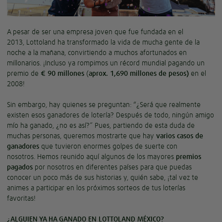
A pesar de ser una empresa joven que fue fundada en el
2013,
Lottoland
ha transformado la vida de mucha gente de la
noche a la mañana, convirtiendo a muchos afortunados en
millonarios.
¡Incluso ya rompimos un récord mundial pagando un
premio de
€
90 millones
(
aprox. 1,690
millones de pesos)
en el
2008!
Sin embargo, hay quienes se preguntan: “¿Será que realmente
existen esos ganadores de lotería? Después de todo, ningún amigo
mío ha ganado, ¿no es así?” Pues, partiendo de esta duda de
muchas personas, queremos
mostrarte que hay
varios casos de
ganadores
que tuvieron enormes golpes de suerte con
nosotros.
Hemos r
euni
do
aquí algunos de los mayores
premios
pagados
por
nosotros
en diferentes países para que puedas
conocer un poco más de sus historias y, quién sabe, ¡tal vez te
animes a participar en los próximos sorteos de tus loterías
favoritas!
¿ALGUIEN YA HA GANADO EN LOTTOLAND MÉXICO?