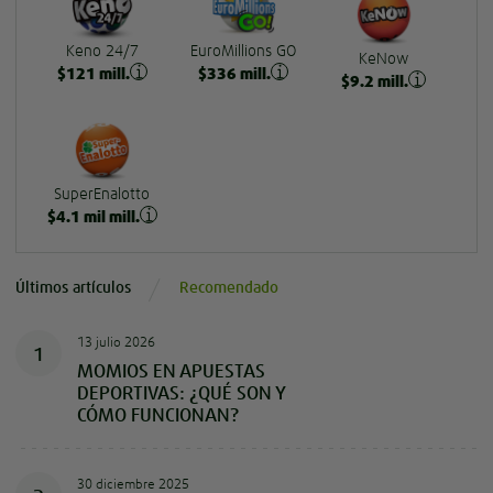
Keno 24/7
EuroMillions GO
KeNow
$
121
mill.
$
336
mill.
$
9.2
mill.
SuperEnalotto
$
4.1
mil mill.
Últimos artículos
Recomendado
13 julio 2026
1
MOMIOS EN APUESTAS
DEPORTIVAS: ¿QUÉ SON Y
CÓMO FUNCIONAN?
30 diciembre 2025