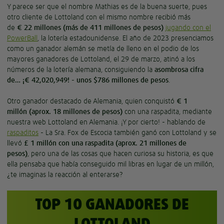
Y parece ser que el nombre
Mathias
es de la buena suerte, pues
otro cliente de
Lottoland
con el mismo nombre recibió más
de
€
22
millones
(
más
de 411
millones de pesos)
jugando con el
PowerBall
, la lotería estadounidense. El año de 2023 presenciamos
como un ganador alemán se metía de lleno en el podio de los
mayores ganadores de Lottoland, el 29 de marzo, atinó a los
números de la lotería alemana, consiguiendo la
asombrosa cifra
de… ¡
€ 42,020,949! - unos $786 millones de pesos
.
Otro
ganador destacado de Alemania, quien conquistó
€
1
millón
(aprox. 18 millones de pesos)
con una raspadita
, mediante
nuestra web
Lottoland
en Alemania
.
¡Y por cierto! - hablando de
raspaditos
- La Sra. Fox de Escocia también ganó con Lottoland y se
llevó
£ 1 millón con una raspadita (aprox. 21 millones de
pesos)
, pero una de las cosas que hacen curiosa su historia, es que
ella pensaba que había conseguido mil libras en lugar de un millón,
¿te imaginas la reacción al enterarse?
TOP 10 GANADORES DE
LOTTOLAND