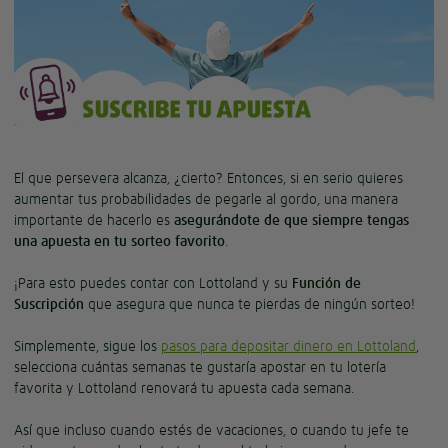
El que persevera alcanza, ¿cierto? Entonces, si en serio quieres
aumentar tus probabilidades de pegarle al gordo, una manera
importante de hacerlo es
asegurándote de que siempre tengas
una apuesta en tu sorteo favorito
.
¡Para esto puedes contar con Lottoland y su
Función de
Suscripción
que asegura que nunca te pierdas de ningún sorteo!
Simplemente, sigue los
pasos para depositar dinero en Lottoland
,
selecciona cuántas semanas te gustaría apostar en tu lotería
favorita y Lottoland renovará tu apuesta cada semana.
Así que incluso cuando estés de vacaciones, o cuando tu jefe te