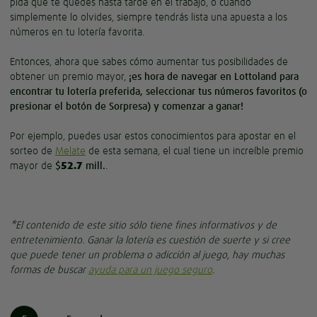
pida que te quedes hasta tarde en el trabajo, o cuando
simplemente lo olvides, siempre tendrás lista una apuesta a los
números en tu lotería favorita.
Entonces, ahora que sabes cómo aumentar tus posibilidades de
obtener un premio mayor,
¡es hora de navegar en Lottoland para
encontrar tu lotería preferida, seleccionar tus números favoritos (o
presionar el botón de Sorpresa) y comenzar a ganar!
Por ejemplo, puedes usar estos conocimientos para apostar en el
sorteo de
Melate
de esta semana, el cual tiene un increíble premio
mayor de
$
52.7
mill.
.
*El contenido de este sitio sólo tiene fines informativos y de
entretenimiento. Ganar la lotería es cuestión de suerte y si cree
que puede tener un problema o adicción al juego, hay muchas
formas de buscar
ayuda para un juego seguro
.