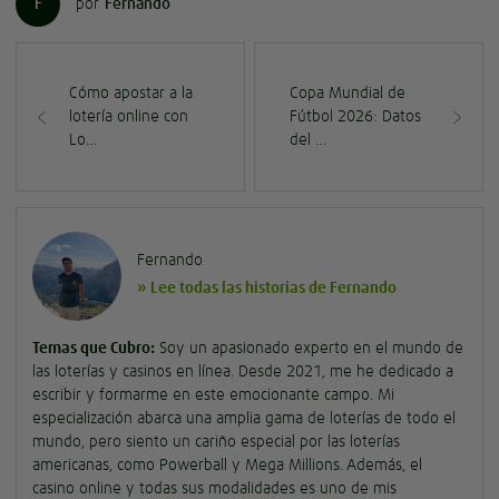
F
por
Fernando
Cómo apostar a la
Copa Mundial de
lotería online con
Fútbol 2026: Datos
Lo…
del …
Fernando
» Lee todas las historias de Fernando
Temas que Cubro:
Soy un apasionado experto en el mundo de
las loterías y casinos en línea. Desde 2021, me he dedicado a
escribir y formarme en este emocionante campo. Mi
especialización abarca una amplia gama de loterías de todo el
mundo, pero siento un cariño especial por las loterías
americanas, como Powerball y Mega Millions. Además, el
casino online y todas sus modalidades es uno de mis