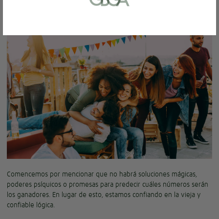
probabilidad de ganar la lotería.
Rechnung oder eines Kontoauszugs
(max. 6 Monate alt).
Ein Foto von dir (Selfie), auf dem du
einen Zettel mit deiner E-Mail-Adresse
und dem Wort "Lottoland" hältst.
Spielerservice kontaktieren
Später fortfahren
Comencemos por mencionar que no habrá soluciones mágicas,
poderes psíquicos o promesas para predecir cuáles números serán
los ganadores. En lugar de esto, estamos confiando en la vieja y
confiable lógica.