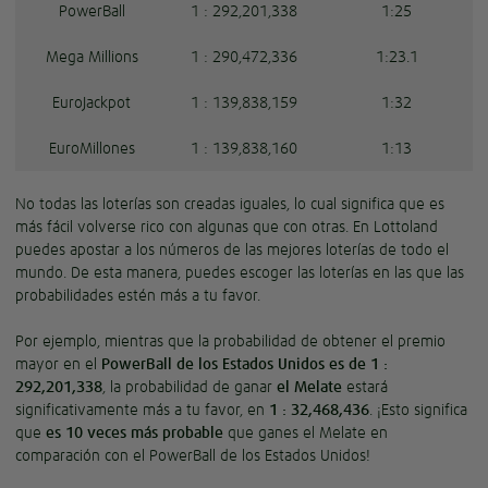
PowerBall
1 : 292,201,338
1:25
Mega Millions
1 : 290,472,336
1:23.1
EuroJackpot
1 : 139,838,159
1:32
EuroMillones
1 : 139,838,160
1:13
No todas las loterías son creadas iguales, lo cual significa que es
más fácil volverse rico con algunas que con otras. En Lottoland
puedes apostar a los números de las mejores loterías de todo el
mundo. De esta manera, puedes escoger las loterías en las que las
probabilidades estén más a tu favor.
Por ejemplo, mientras que la probabilidad de obtener el premio
mayor en el
PowerBall de los Estados Unidos es de 1 :
292,201,338
, la probabilidad de ganar
el Melate
estará
significativamente más a tu favor, en
1 : 32,468,436
. ¡Esto significa
que
es 10 veces más probable
que ganes el Melate en
comparación con el PowerBall de los Estados Unidos!