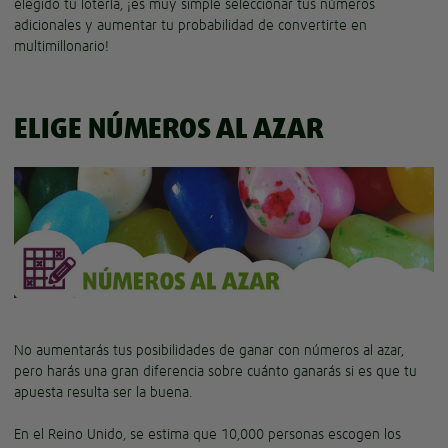
elegido tu lotería, ¡es muy simple seleccionar tus números
adicionales y aumentar tu probabilidad de convertirte en
multimillonario!
ELIGE NÚMEROS AL AZAR
No aumentarás tus posibilidades de ganar con números al azar,
pero harás una gran diferencia sobre cuánto ganarás si es que tu
apuesta resulta ser la buena.
En el Reino Unido, se estima que 10,000 personas escogen los