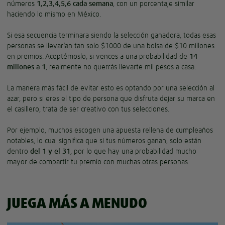
números
1,2,3,4,5,6 cada semana
, con un porcentaje similar
haciendo lo mismo en México.
Si esa secuencia terminara siendo la selección ganadora, todas esas
personas se llevarían tan solo $1000 de una bolsa de $10 millones
en premios. Aceptémoslo, si vences a una probabilidad de
14
millones a 1
, realmente no querrás llevarte mil pesos a casa.
La manera más fácil de evitar esto es optando por una selección al
azar, pero si eres el tipo de persona que disfruta dejar su marca en
el casillero, trata de ser creativo con tus selecciones.
Por ejemplo, muchos escogen una apuesta rellena de cumpleaños
notables, lo cual significa que si tus números ganan, solo están
dentro
del 1 y el 31
, por lo que hay una probabilidad mucho
mayor de compartir tu premio con muchas otras personas.
JUEGA MÁS A MENUDO