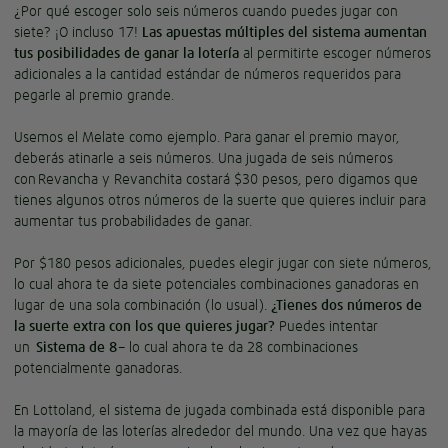
¿Por qué escoger solo seis números cuando puedes jugar con
siete? ¡O incluso 17!
Las apuestas múltiples del sistema aumentan
tus posibilidades de ganar la lotería
al permitirte escoger números
adicionales a la cantidad estándar de números requeridos para
pegarle al premio grande.
Usemos el
Melate
como ejemplo.
Para ganar el premio mayor,
deberás
atinarle
a seis números. Una jugada de seis números
con
Revancha y
Revanchita
costará $30 pesos
, pero digamos que
tienes algunos otros números de la suerte que quieres incluir para
aumentar tus probabilidades de ganar.
Por $180 pesos adicionales, puedes elegir jugar con siete números,
lo cual ahora te da siete
potenciales
combinaciones ganadoras en
lugar de una sola combinación (lo usual).
¿Tienes dos números de
la suerte extra con los que quieres jugar?
Puedes intentar
un
Sistema de 8
– lo cual ahora te da 28 combinaciones
potencialmente ganadoras.
En
Lottoland
,
el sistema de jugada
combinada está disponible para
la mayoría de las loterías alrededor del mundo. Una vez que hayas