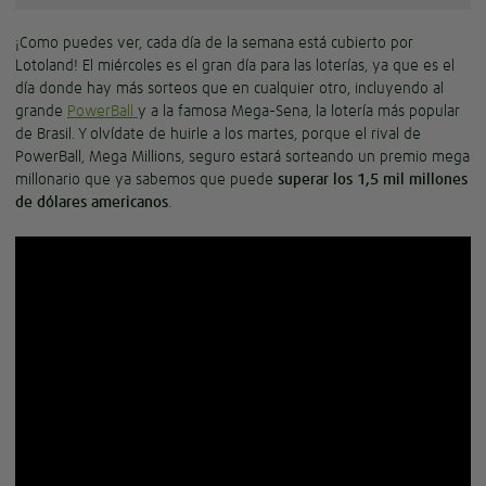
¡Como puedes ver, cada día de la semana está cubierto por
Lotoland! El miércoles es el gran día para las loterías, ya que es el
día donde hay más sorteos que en cualquier otro, incluyendo al
grande
PowerBall
y a la famosa Mega-Sena, la lotería más popular
de Brasil. Y olvídate de huirle a los martes, porque el rival de
PowerBall, Mega Millions, seguro estará sorteando un premio mega
millonario que ya sabemos que puede
superar los 1,5 mil millones
de dólares americanos
.