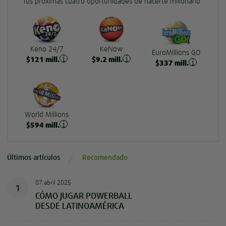
Tus próximas cuatro oportunidades de hacerte millonario
Keno 24/7
KeNow
EuroMillions GO
$
121
mill.
$
9.2
mill.
$
337
mill.
World Millions
$
594
mill.
Últimos artículos
Recomendado
07 abril 2025
1
CÓMO JUGAR POWERBALL
DESDE LATINOAMÉRICA