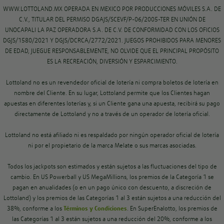
WWW.LOTTOLAND.MX OPERADA EN MEXICO POR PRODUCCIONES MÓVILES S.A. DE
C.V., TITULAR DEL PERMISO DGAJS/SCEVF/P-06/2005-TER EN UNIÓN DE
UNOCAPALI LA PAZ OPERADORA S.A. DE C.V. DE CONFORMIDAD CON LOS OFICIOS
DGJS/1580/2021 Y DGJS/DCRCA/2772/2021. JUEGOS PROHIBIDOS PARA MENORES
DE EDAD, JUEGUE RESPONSABLEMENTE, NO OLVIDE QUE EL PRINCIPAL PROPÓSITO
ES LA RECREACIÓN, DIVERSIÓN Y ESPARCIMIENTO.
Lottoland no es un revendedor oficial de lotería ni compra boletos de lotería en
nombre del Cliente. En su lugar, Lottoland permite que los Clientes hagan
apuestas en diferentes loterías y, si un Cliente gana una apuesta, recibirá su pago
directamente de Lottoland y no a través de un operador de lotería oficial.
Lottoland no está afiliado ni es respaldado por ningún operador oficial de lotería
ni por el propietario de la marca Melate o sus marcas asociadas.
Todos los jackpots son estimados y están sujetos a las fluctuaciones del tipo de
cambio. En US Powerball y US MegaMillions, los premios de la Categoría 1 se
pagan en anualidades (o en un pago único con descuento, a discreción de
Lottoland) y los premios de las Categorías 1 al 3 están sujetos a una reducción del
38%, conforme a los
Términos y Condiciones
. En SuperEnalotto, los premios de
las Categorías 1 al 3 están sujetos a una reducción del 20%, conforme a los