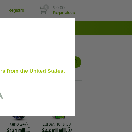
0
$ 0.00
Registro
Pagar ahora
itos
Deportes
Ofertas
Especiales
ers from the United States.
Tus próximas cuatro oportunidades de
hacerte millonario
Keno 24/7
EuroMillions GO
$
121
mill.
$
2.2
mil mill.