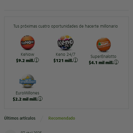
Tus próximas cuatro oportunidades de hacerte millonario
KeNow
Keno 24/7
SuperEnalotto
$
9.2
mill.
$
121
mill.
$
4.1
mil mill.
EuroMillones
$
2.2
mil mill.
Últimos artículos
Recomendado
07 abril 2025