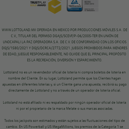
WWW.LOTTOLAND.MX OPERADA EN MEXICO POR PRODUCCIONES MÓVILES S.A. DE
C.V., TITULAR DEL PERMISO DGAJS/SCEVF/P-06/2005-TER EN UNIÓN DE
UNOCAPALI LA PAZ OPERADORA S.A. DE C.V. DE CONFORMIDAD CON LOS OFICIOS
DGJS/1580/2021 Y DGJS/DCRCA/2772/2021. JUEGOS PROHIBIDOS PARA MENORES
DE EDAD, JUEGUE RESPONSABLEMENTE, NO OLVIDE QUE EL PRINCIPAL PROPÓSITO
ES LA RECREACIÓN, DIVERSIÓN Y ESPARCIMIENTO.
Lottoland no es un revendedor oficial de lotería ni compra boletos de lotería en
nombre del Cliente. En su lugar, Lottoland permite que los Clientes hagan
apuestas en diferentes loterías y, si un Cliente gana una apuesta, recibirá su pago
directamente de Lottoland y no a través de un operador de lotería oficial.
Lottoland no está afiliado ni es respaldado por ningún operador oficial de lotería
ni por el propietario de la marca Melate o sus marcas asociadas.
Todos los jackpots son estimados y están sujetos a las fluctuaciones del tipo de
cambio. En US Powerball y US MegaMillions, los premios de la Categoría 1 se