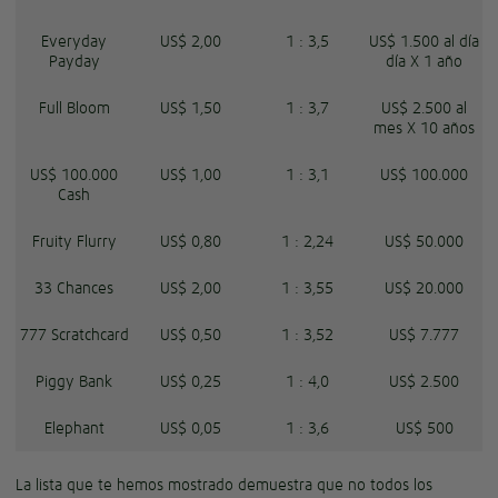
Everyday
US$ 2,00
1 : 3,5
US$ 1.500 al día
Payday
día X 1 año
Full Bloom
US$ 1,50
1 : 3,7
US$ 2.500 al
mes X 10 años
US$ 100.000
US$ 1,00
1 : 3,1
US$ 100.000
Cash
Fruity Flurry
US$ 0,80
1 : 2,24
US$ 50.000
33 Chances
US$ 2,00
1 : 3,55
US$ 20.000
777 Scratchcard
US$ 0,50
1 : 3,52
US$ 7.777
Piggy Bank
US$ 0,25
1 : 4,0
US$ 2.500
Elephant
US$ 0,05
1 : 3,6
US$ 500
La lista que te hemos mostrado demuestra que no todos los