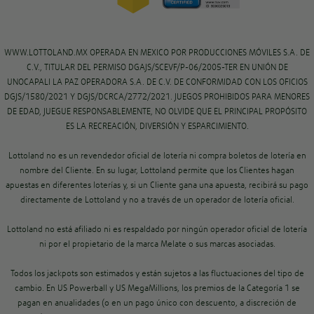
WWW.LOTTOLAND.MX OPERADA EN MEXICO POR PRODUCCIONES MÓVILES S.A. DE
C.V., TITULAR DEL PERMISO DGAJS/SCEVF/P-06/2005-TER EN UNIÓN DE
UNOCAPALI LA PAZ OPERADORA S.A. DE C.V. DE CONFORMIDAD CON LOS OFICIOS
DGJS/1580/2021 Y DGJS/DCRCA/2772/2021. JUEGOS PROHIBIDOS PARA MENORES
DE EDAD, JUEGUE RESPONSABLEMENTE, NO OLVIDE QUE EL PRINCIPAL PROPÓSITO
ES LA RECREACIÓN, DIVERSIÓN Y ESPARCIMIENTO.
Lottoland no es un revendedor oficial de lotería ni compra boletos de lotería en
nombre del Cliente. En su lugar, Lottoland permite que los Clientes hagan
apuestas en diferentes loterías y, si un Cliente gana una apuesta, recibirá su pago
directamente de Lottoland y no a través de un operador de lotería oficial.
Lottoland no está afiliado ni es respaldado por ningún operador oficial de lotería
ni por el propietario de la marca Melate o sus marcas asociadas.
Todos los jackpots son estimados y están sujetos a las fluctuaciones del tipo de
cambio. En US Powerball y US MegaMillions, los premios de la Categoría 1 se
pagan en anualidades (o en un pago único con descuento, a discreción de