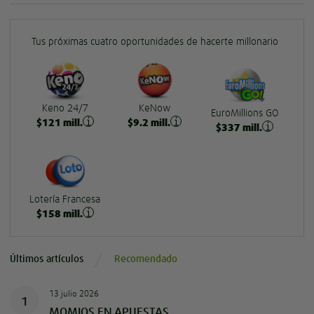
Tus próximas cuatro oportunidades de hacerte millonario
Keno 24/7
KeNow
EuroMillions GO
$
121
mill.
$
9.2
mill.
$
337
mill.
Lotería Francesa
$
158
mill.
Últimos artículos
Recomendado
13 julio 2026
1
MOMIOS EN APUESTAS