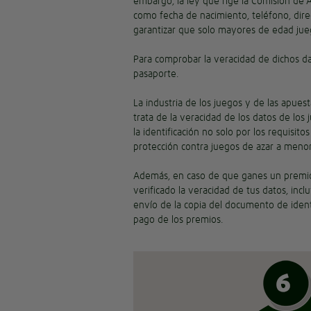
embargo, la ley que rige la Comisión de 
como fecha de nacimiento, teléfono, dire
garantizar que solo mayores de edad jue
Para comprobar la veracidad de dichos d
pasaporte.
La industria de los juegos y de las apue
trata de la veracidad de los datos de lo
la identificación no solo por los requisi
protección contra juegos de azar a meno
Además, en caso de que ganes un premio
verificado la veracidad de tus datos, inc
envío de la copia del documento de ident
pago de los premios.