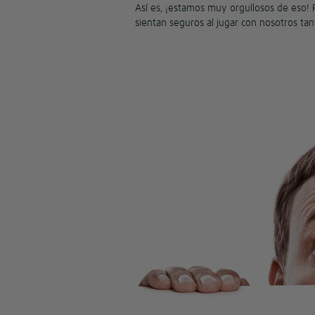
Así es, ¡estamos muy orgullosos de eso!
sientan seguros al jugar con nosotros tan