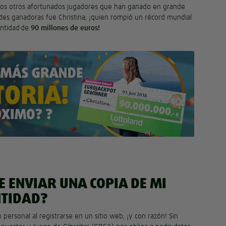
ros otros afortunados jugadores que han ganado en grande
des ganadoras fue Christina, ¡quien rompió un récord mundial
cantidad de
90 millones de euros!
E ENVIAR UNA COPIA DE MI
NTIDAD?
personal al registrarse en un sitio web, ¡y con razón! Sin