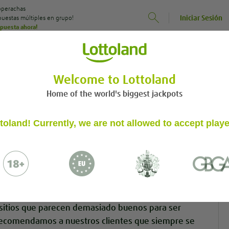
operachas
Iniciar Sesión
uestas múltiples en grupo!
puesta ahora!
Millions
Más loterías
Casino
Coperachas
Raspad
Consejos
Ganadores
Seguridad
Conocimiento
Welcome to Lottoland
Home of the world's biggest jackpots
IDENTITÄTSPRÜFUNG
CA DE NOSOTROS
toland! Currently, we are not allowed to accept play
O CONFIAR EN
Bitte bestätige dein Spielerkonto durch die
folgenden Schritte.
Weitere Informationen
Bitte sende uns folgendes per E-Mail:
a se conocen más victimas de crímenes virtuales, de
Ein Foto oder einen Scan deines
 sitios que parecen demasiado buenos para ser
Personalausweises oder Reisepasses.
 recomendamos a nuestros clientes que siempre se