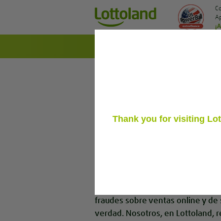
C
Ap
¡A
Melate
PowerBall
Mega 
Noticias
Seguridad
23 abril 2019
LO QUE DEBES SABER ACER
Thank you for visiting Lot
¿POR QUÉ DEB
LOTTOLAND?
¡Es la hora de la verdad! Cada dí
fraudes sobre ventas online y de
verdad. Nosotros, en Lottoland,