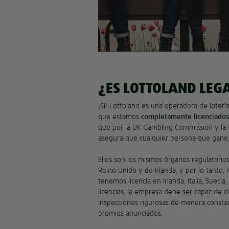
¿ES LOTTOLAND LEG
¡Sí! Lottoland es una operadora de loterías
que estamos
completamente licenciados
que por la UK Gambling Commission y la 
asegura que cualquier persona que gane 
Ellos son los mismos órganos regulatorio
Reino Unido y de Irlanda, y por lo tant
tenemos licencia en Irlanda, Italia, Suecia
licencias, la empresa debe ser capaz de 
inspecciones rigurosas de manera constan
premios anunciados.