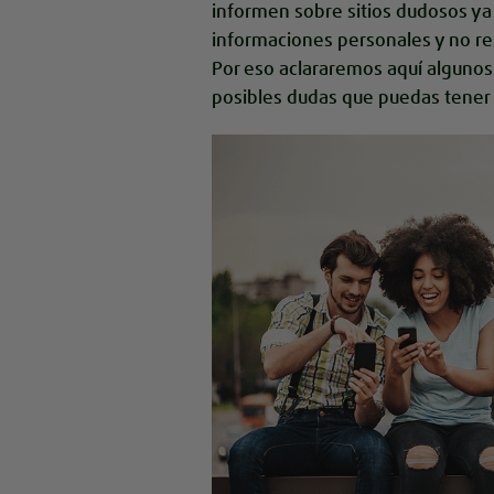
informen sobre sitios dudosos y
informaciones personales y no res
Por eso aclararemos aquí algunos
posibles dudas que puedas tener