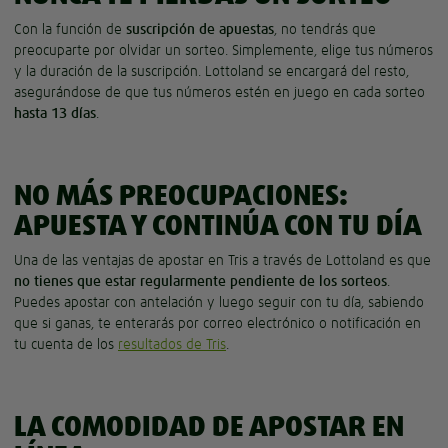
Con la función de
suscripción de apuestas
, no tendrás que
preocuparte por olvidar un sorteo. Simplemente, elige tus números
y la duración de la suscripción. Lottoland se encargará del resto,
asegurándose de que tus números estén en juego en cada sorteo
hasta 13 días
.
NO MÁS PREOCUPACIONES:
APUESTA Y CONTINÚA CON TU DÍA
Una de las ventajas de apostar en Tris a través de Lottoland es que
no tienes que estar regularmente pendiente de los sorteos
.
Puedes apostar con antelación y luego seguir con tu día, sabiendo
que si ganas, te enterarás por correo electrónico o notificación en
tu cuenta de los
resultados de Tris
.
LA COMODIDAD DE APOSTAR EN