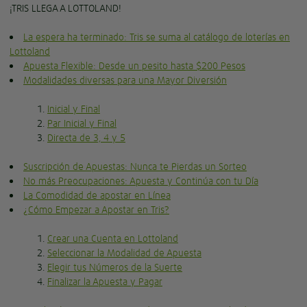
¡TRIS LLEGA A LOTTOLAND!
La espera ha terminado: Tris se suma al catálogo de loterías en
Lottoland
Apuesta Flexible: Desde un pesito hasta $200 Pesos
Modalidades diversas para una Mayor Diversión
Inicial y Final
Par Inicial y Final
Directa de 3, 4 y 5
Suscripción de Apuestas: Nunca te Pierdas un Sorteo
No más Preocupaciones: Apuesta y Continúa con tu Día
La Comodidad de apostar en Línea
¿Cómo Empezar a Apostar en Tris?
Crear una Cuenta en Lottoland
Seleccionar la Modalidad de Apuesta
Elegir tus Números de la Suerte
Finalizar la Apuesta y Pagar