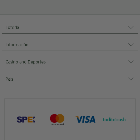
Lotería
Información
Casino and Deportes
País