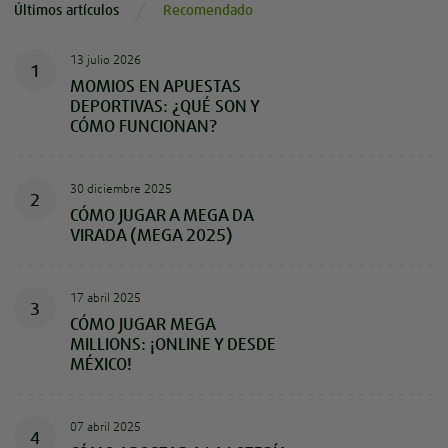
Últimos artículos
Recomendado
13 julio 2026
1
MOMIOS EN APUESTAS
DEPORTIVAS: ¿QUÉ SON Y
CÓMO FUNCIONAN?
30 diciembre 2025
2
CÓMO JUGAR A MEGA DA
VIRADA (MEGA 2025)
17 abril 2025
3
CÓMO JUGAR MEGA
MILLIONS: ¡ONLINE Y DESDE
MÉXICO!
07 abril 2025
4