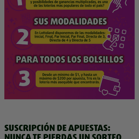
SUSCRIPCIÓN DE APUESTAS:
NUNCA TE PIERDAS UN SORTEO