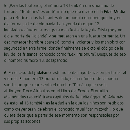
5.
¡Para los teutones
,
el número 13 también era sinónimo de
fortuna! “Teutones” es un término que era usado en la
Edad Media
para referirse a los habitantes de un pueblo europeo que hoy en
día forma parte de Alemania. La leyenda dice que 12
legisladores fueron al mar para manifestar la ley de Frisia (hoy en
día el norte de Holanda) y se metieron en una fuerte tormenta. Un
decimotercer hombre apareció, tomó el volante y los maniobró con
seguridad a tierra firme, donde finalmente se dictó el código de la
ley de los frisianos, conocido como “Lex Frisionum”. Después de eso
el hombre número 13, desapareció.
6.
En el caso del
judaísmo
, este no le da importancia en particular al
viernes. El número 13 por otro lado, es un número de la buena
suerte, porque representa el nombre “Dios”, a quien se le
atribuyen Trece Atributos en el Libro del Éxodo. El erudito
Maimónides resumió trece capítulos de fe judía (iqqarim). Además
de esto, el 13 también es la edad en la que los niños son recibidos
como creyentes y celebran el conocido ritual “bar mitzvah”, lo que
quiere decir que a partir de ese momento son responsables por
sus propias acciones.