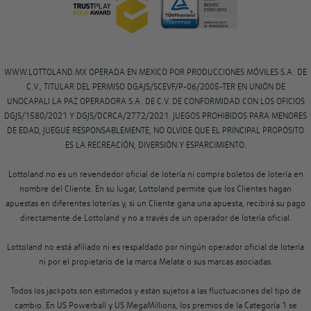
WWW.LOTTOLAND.MX OPERADA EN MEXICO POR PRODUCCIONES MÓVILES S.A. DE
C.V., TITULAR DEL PERMISO DGAJS/SCEVF/P-06/2005-TER EN UNIÓN DE
UNOCAPALI LA PAZ OPERADORA S.A. DE C.V. DE CONFORMIDAD CON LOS OFICIOS
DGJS/1580/2021 Y DGJS/DCRCA/2772/2021. JUEGOS PROHIBIDOS PARA MENORES
DE EDAD, JUEGUE RESPONSABLEMENTE, NO OLVIDE QUE EL PRINCIPAL PROPÓSITO
ES LA RECREACIÓN, DIVERSIÓN Y ESPARCIMIENTO.
Lottoland no es un revendedor oficial de lotería ni compra boletos de lotería en
nombre del Cliente. En su lugar, Lottoland permite que los Clientes hagan
apuestas en diferentes loterías y, si un Cliente gana una apuesta, recibirá su pago
directamente de Lottoland y no a través de un operador de lotería oficial.
Lottoland no está afiliado ni es respaldado por ningún operador oficial de lotería
ni por el propietario de la marca Melate o sus marcas asociadas.
Todos los jackpots son estimados y están sujetos a las fluctuaciones del tipo de
cambio. En US Powerball y US MegaMillions, los premios de la Categoría 1 se