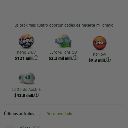
Tus próximas cuatro oportunidades de hacerte millonario
Keno 24/7
EuroMillions GO
KeNow
$
121
mill.
$
2.2
mil mill.
$
9.3
mill.
Lotto de Austria
$
43.8
mill.
Últimos artículos
Recomendado