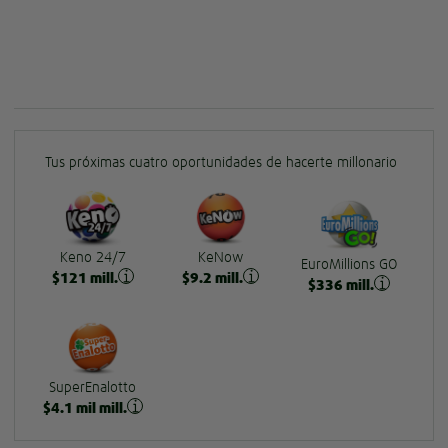
Tus próximas cuatro oportunidades de hacerte millonario
Keno 24/7
KeNow
EuroMillions GO
$
121
mill.
$
9.2
mill.
$
336
mill.
SuperEnalotto
$
4.1
mil mill.