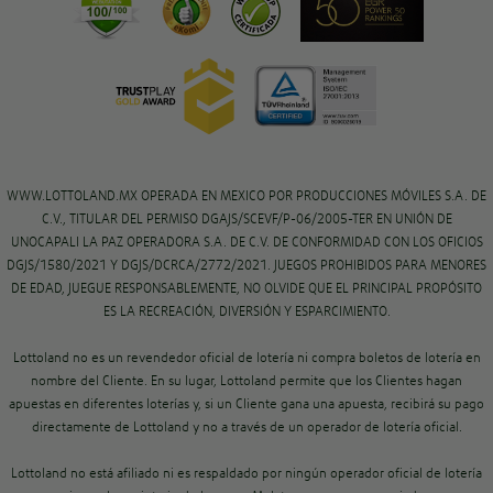
WWW.LOTTOLAND.MX OPERADA EN MEXICO POR PRODUCCIONES MÓVILES S.A. DE
C.V., TITULAR DEL PERMISO DGAJS/SCEVF/P-06/2005-TER EN UNIÓN DE
UNOCAPALI LA PAZ OPERADORA S.A. DE C.V. DE CONFORMIDAD CON LOS OFICIOS
DGJS/1580/2021 Y DGJS/DCRCA/2772/2021. JUEGOS PROHIBIDOS PARA MENORES
DE EDAD, JUEGUE RESPONSABLEMENTE, NO OLVIDE QUE EL PRINCIPAL PROPÓSITO
ES LA RECREACIÓN, DIVERSIÓN Y ESPARCIMIENTO.
Lottoland no es un revendedor oficial de lotería ni compra boletos de lotería en
nombre del Cliente. En su lugar, Lottoland permite que los Clientes hagan
apuestas en diferentes loterías y, si un Cliente gana una apuesta, recibirá su pago
directamente de Lottoland y no a través de un operador de lotería oficial.
Lottoland no está afiliado ni es respaldado por ningún operador oficial de lotería